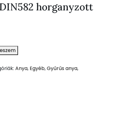
 DIN582 horganyzott
teszem
óriák:
Anya
,
Egyéb
,
Gyűrűs anya
,