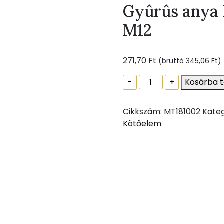
Gyûrûs anya
M12
271,70
Ft
(bruttó
345,06
Ft
)
Gyûrûs
-
+
Kosárba 
anya
DIN582
Cikkszám:
MT181002
Kateg
horganyzott
Kötőelem
M12
mennyiség