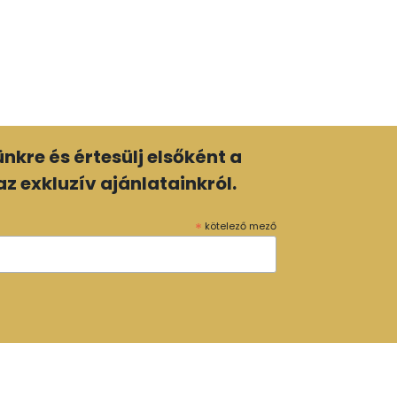
lünkre és értesülj elsőként a
z exkluzív ajánlatainkról.
*
kötelező mező