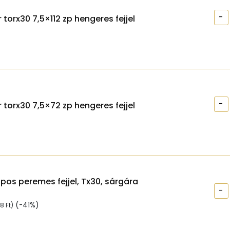
-
torx30 7,5×112 zp hengeres fejjel
-
 torx30 7,5×72 zp hengeres fejjel
apos peremes fejjel, Tx30, sárgára
-
(-41%)
98
Ft
)