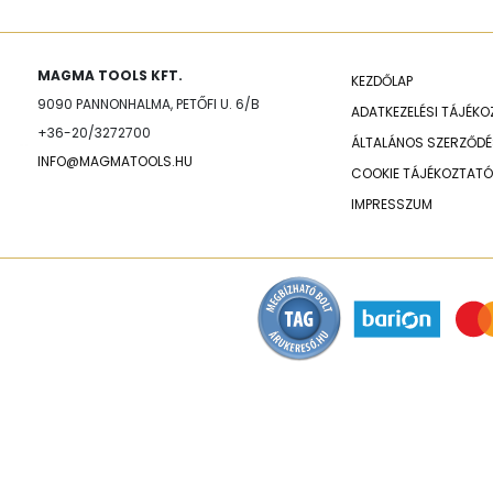
MAGMA TOOLS KFT.
KEZDŐLAP
9090 PANNONHALMA, PETŐFI U. 6/B
ADATKEZELÉSI TÁJÉK
+36-20/3272700
ÁLTALÁNOS SZERZŐDÉS
INFO@MAGMATOOLS.HU
COOKIE TÁJÉKOZTATÓ
IMPRESSZUM