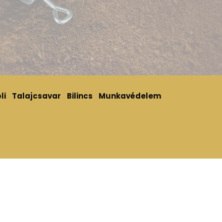
li
Talajcsavar
Bilincs
Munkavédelem