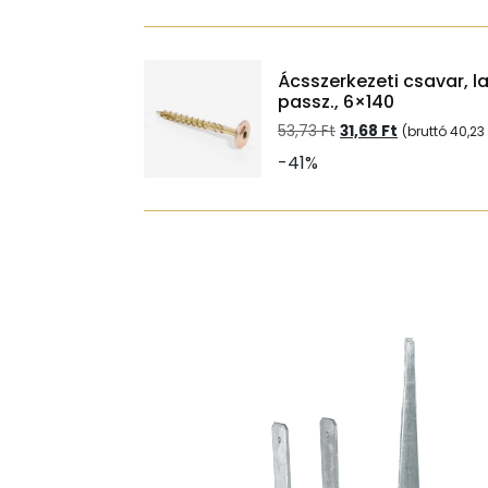
34,70 Ft.
20,46 Ft.
Ácsszerkezeti csavar, l
passz., 6×140
Original
Current
53,73
Ft
31,68
Ft
(bruttó
40,23
price
price
-41%
was:
is:
53,73 Ft.
31,68 Ft.