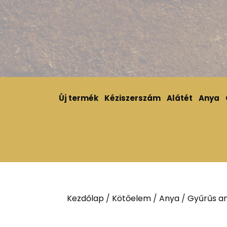
Új termék
Kéziszerszám
Alátét
Anya
Kezdőlap
/
Kötőelem
/
Anya
/
Gyűrűs a