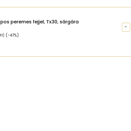
apos peremes fejjel, Tx30, sárgára
-
(-41%)
Ft
)