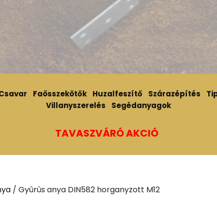
Csavar
Faösszekötők
Huzalfeszítő
Szárazépítés
Tip
Villanyszerelés
Segédanyagok
TAVASZVÁRÓ AKCIÓ
nya
/ Gyûrûs anya DIN582 horganyzott M12