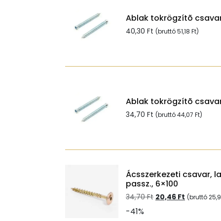
Ablak tokrögzítõ csavar 
40,30
Ft
(bruttó
51,18
Ft
)
Ablak tokrögzítõ csavar
34,70
Ft
(bruttó
44,07
Ft
)
Ácsszerkezeti csavar, l
passz., 6×100
Original
Current
34,70
Ft
20,46
Ft
(bruttó
25,
price
price
-41%
was:
is: