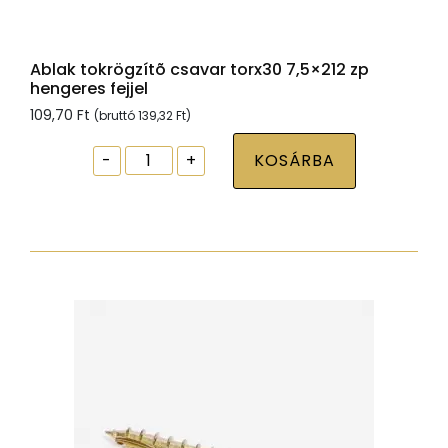
Ablak tokrögzítõ csavar torx30 7,5×212 zp
hengeres fejjel
109,70
Ft
(bruttó
139,32
Ft
)
Ablak
-
+
KOSÁRBA
tokrögzítõ
csavar
torx30
7,5x212
zp
hengeres
fejjel
mennyiség