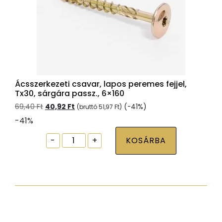
Ácsszerkezeti csavar, lapos peremes fejjel,
Tx30, sárgára passz., 6×160
Original
Current
69,40
Ft
40,92
Ft
(-41%)
(bruttó
51,97
Ft
)
price
price
-41%
was:
is:
69,40 Ft.
40,92 Ft.
Ácsszerkezeti
-
+
KOSÁRBA
csavar,
lapos
peremes
fejjel,
Tx30,
sárgára
passz.,