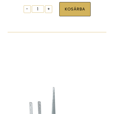
Ablak
-
+
KOSÁRBA
tokrögzítõ
csavar
torx30
7,5x242
zp
normál
fejjel
mennyiség