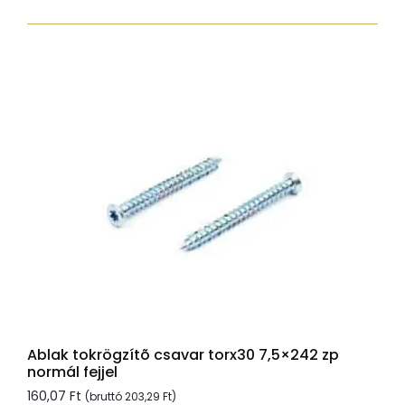
torx30
7,5x132
zp
normál
fejjel
mennyiség
Ablak tokrögzítõ csavar torx30 7,5×242 zp
normál fejjel
160,07
Ft
(bruttó
203,29
Ft
)