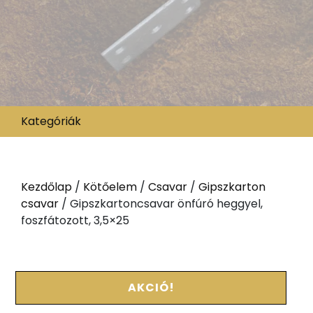
Kategóriák
Kezdőlap
/
Kötőelem
/
Csavar
/
Gipszkarton
csavar
/ Gipszkartoncsavar önfúró heggyel,
foszfátozott, 3,5×25
AKCIÓ!