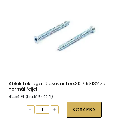
6x160
mennyiség
Ablak tokrögzítõ csavar torx30 7,5×132 zp
normál fejjel
42,54
Ft
(bruttó
54,03
Ft
)
Ablak
-
+
KOSÁRBA
tokrögzítõ
csavar