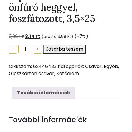
önfúró heggyel,
foszfátozott, 3,5×25
Original
Current
3,36
Ft
3,14
Ft
(-7%)
(bruttó
3,99
Ft
)
price
price
Gipszkartoncsavar
-
+
Kosárba teszem
was:
is:
önfúró
3,36 Ft.
3,14 Ft.
heggyel,
Cikkszám:
62446433
Kategóriák:
Csavar
,
Egyéb
,
foszfátozott,
Gipszkarton csavar
,
Kötőelem
3,5x25
mennyiség
További információk
További információk