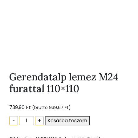
Gerendatalp lemez M24
furattal 110×110
739,90
Ft
(bruttó
939,67
Ft
)
Gerendatalp
-
+
Kosárba teszem
lemez
M24