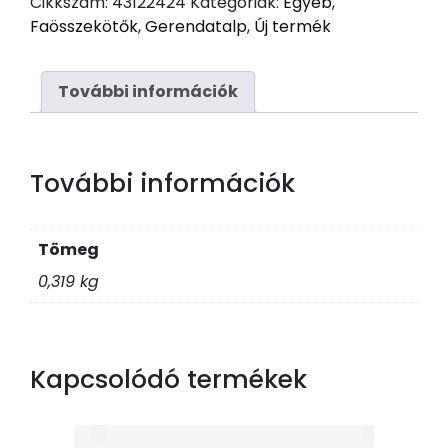
Cikkszám:
43122424
Kategóriák:
Egyéb
,
furattal
Faösszekötők
,
Gerendatalp
,
Új termék
110x110
mennyiség
További információk
További információk
Tömeg
0,319 kg
Kapcsolódó termékek