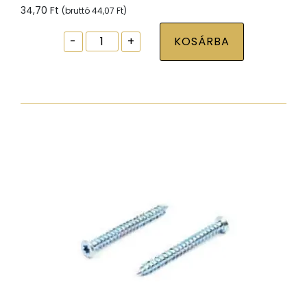
34,70
Ft
(bruttó
44,07
Ft
)
Ablak
-
+
KOSÁRBA
tokrögzítõ
csavar
torx30
7,5x72
zp
hengeres
fejjel
mennyiség