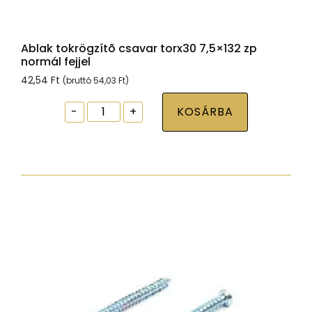
Ablak tokrögzítõ csavar torx30 7,5×132 zp
normál fejjel
42,54
Ft
(bruttó
54,03
Ft
)
Ablak
-
+
KOSÁRBA
tokrögzítõ
csavar
torx30
7,5x132
zp
normál
fejjel
mennyiség