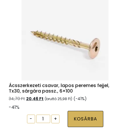
Ácsszerkezeti csavar, lapos peremes fejjel,
Tx30, sárgára passz., 6×100
Original
Current
34,70
Ft
20,46
Ft
(-41%)
(bruttó
25,98
Ft
)
price
price
-41%
was:
is:
34,70 Ft.
20,46 Ft.
Ácsszerkezeti
-
+
KOSÁRBA
csavar,