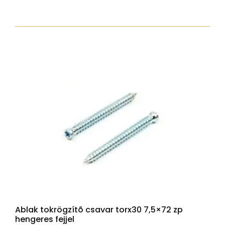
lapos
peremes
fejjel,
Tx30,
sárgára
passz.,
6x100
mennyiség
Ablak tokrögzítõ csavar torx30 7,5×72 zp
hengeres fejjel