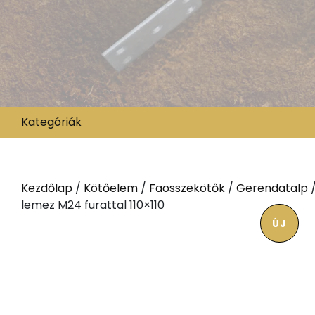
Kategóriák
Kezdőlap
/
Kötőelem
/
Faösszekötők
/
Gerendatalp
/
lemez M24 furattal 110×110
ÚJ