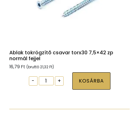
Ablak tokrögzítõ csavar torx30 7,5×42 zp
normál fejjel
16,79
Ft
(bruttó
21,32
Ft
)
Ablak
-
+
KOSÁRBA
tokrögzítõ
csavar
torx30
7,5x42
zp
normál
fejjel