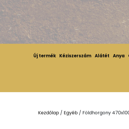
Új termék
Kéziszerszám
Alátét
Anya
Kezdőlap
/
Egyéb
/ Földhorgony 470x10