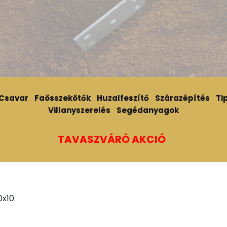
Csavar
Faösszekötők
Huzalfeszítő
Szárazépítés
Tip
Villanyszerelés
Segédanyagok
TAVASZVÁRÓ AKCIÓ
0x10