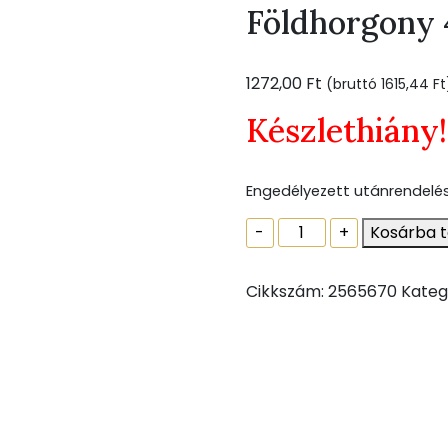
Földhorgony 
1272,00
Ft
(bruttó
1615,44
Ft
Készlethiány!
Engedélyezett utánrendelé
Földhorgony
-
+
Kosárba 
470x100x10
mennyiség
Cikkszám:
2565670
Kateg