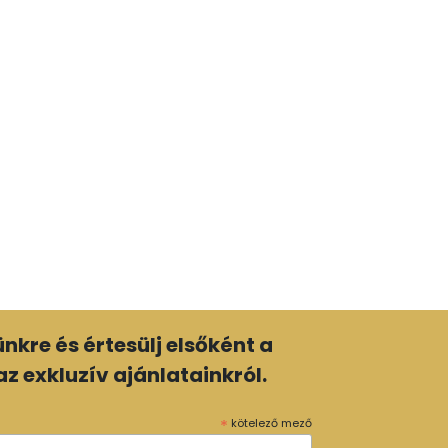
mennyiség
lünkre és értesülj elsőként a
z exkluzív ajánlatainkról.
*
kötelező mező