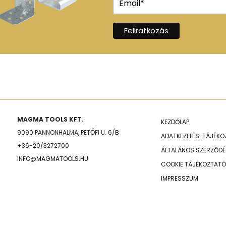
MAGMA TOOLS KFT.
KEZDŐLAP
9090 PANNONHALMA, PETŐFI U. 6/B
ADATKEZELÉSI TÁJÉK
+36-20/3272700
ÁLTALÁNOS SZERZŐDÉS
INFO@MAGMATOOLS.HU
COOKIE TÁJÉKOZTATÓ
IMPRESSZUM