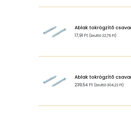
Ablak tokrögzítõ csavar
17,91
Ft
(bruttó
22,75
Ft
)
Ablak tokrögzítõ csavar
239,54
Ft
(bruttó
304,22
Ft
)