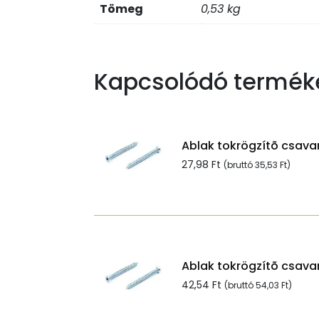
Tömeg
0,53 kg
Kapcsolódó termék
Ablak tokrögzítõ csavar
27,98
Ft
(bruttó
35,53
Ft
)
Ablak tokrögzítõ csavar
42,54
Ft
(bruttó
54,03
Ft
)