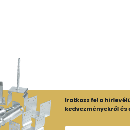
Iratkozz fel a hírlevé
kedvezményekről és a