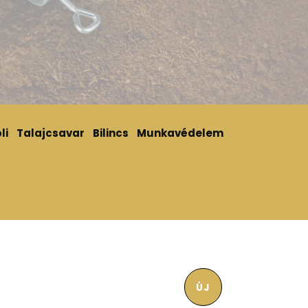
li
Talajcsavar
Bilincs
Munkavédelem
ÚJ