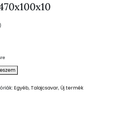
470x100x10
)
sre
teszem
óriák:
Egyéb
,
Talajcsavar
,
Új termék