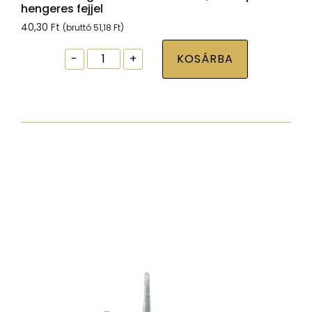
hengeres fejjel
40,30
Ft
(bruttó
51,18
Ft
)
Ablak
-
+
KOSÁRBA
tokrögzítõ
csavar
torx30
7,5x112
zp
hengeres
fejjel
mennyiség