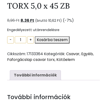
TORX 5,0 x 45 ZB
Original
Current
8,96
Ft
8,36
Ft
(-7%)
(bruttó
10,62
Ft
)
price
price
Engedélyezett utánrendelésre
was:
is:
8,96 Ft.
8,36 Ft.
FAFORGÁCSLAP
-
+
Kosárba teszem
CSAVAR
TORX
Cikkszám:
17133364
Kategóriák:
Csavar
,
Egyéb
,
5,0
Faforgácslap csavar torx
,
Kötőelem
x
45
ZB
További információk
mennyiség
További információk