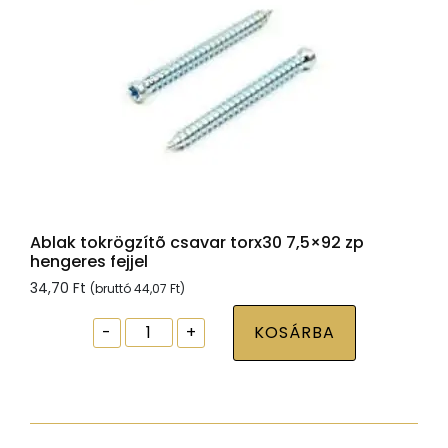
Ablak tokrögzítõ csavar torx30 7,5×92 zp
hengeres fejjel
34,70
Ft
(bruttó
44,07
Ft
)
Ablak
-
+
KOSÁRBA
tokrögzítõ
csavar
torx30
7,5x92