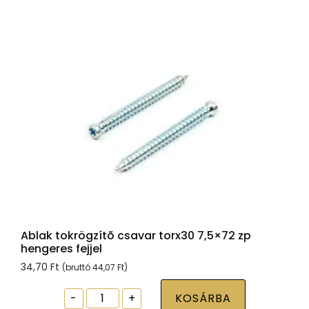
zp
hengeres
fejjel
mennyiség
Ablak tokrögzítõ csavar torx30 7,5×72 zp
hengeres fejjel
34,70
Ft
(bruttó
44,07
Ft
)
Ablak
-
+
KOSÁRBA