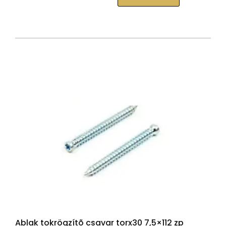
tokrögzítõ
csavar
torx30
7,5x72
zp
hengeres
fejjel
mennyiség
Ablak tokrögzítõ csavar torx30 7,5×112 zp