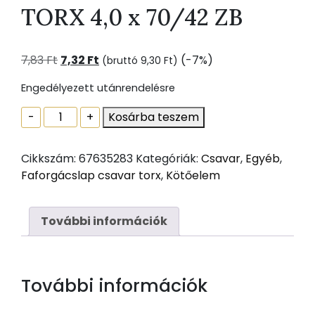
TORX 4,0 x 70/42 ZB
Original
Current
7,83
Ft
7,32
Ft
(-7%)
(bruttó
9,30
Ft
)
price
price
Engedélyezett utánrendelésre
was:
is:
7,83 Ft.
7,32 Ft.
FAFORGÁCSLAP
-
+
Kosárba teszem
CSAVAR
TORX
Cikkszám:
67635283
Kategóriák:
Csavar
,
Egyéb
,
4,0
Faforgácslap csavar torx
,
Kötőelem
x
70/42
ZB
További információk
mennyiség
További információk