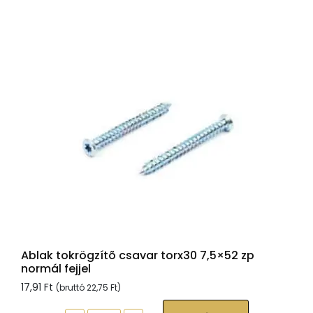
fejjel,
Tx30,
sárgára
passz.,
6x160
mennyiség
Ablak tokrögzítõ csavar torx30 7,5×52 zp
normál fejjel
17,91
Ft
(bruttó
22,75
Ft
)