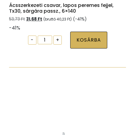
Ácsszerkezeti csavar, lapos peremes fejjel,
Tx30, sárgára passz., 6×140
Original
Current
53,73
Ft
31,68
Ft
(-41%)
(bruttó
40,23
Ft
)
price
price
-41%
was:
is:
53,73 Ft.
31,68 Ft.
Ácsszerkezeti
-
+
KOSÁRBA
csavar,
lapos
peremes
fejjel,
Tx30,
sárgára
passz.,
6x140
mennyiség