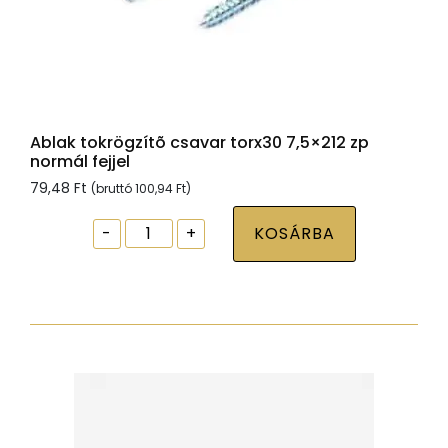
Ablak tokrögzítõ csavar torx30 7,5×212 zp
normál fejjel
79,48
Ft
(bruttó
100,94
Ft
)
Ablak
-
+
KOSÁRBA
tokrögzítõ
csavar
torx30
7,5x212
zp
normál
fejjel
mennyiség