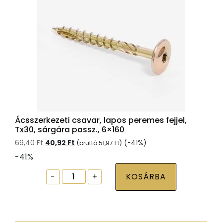
Ácsszerkezeti csavar, lapos peremes fejjel,
Tx30, sárgára passz., 6×160
Original
Current
69,40
Ft
40,92
Ft
(-41%)
(bruttó
51,97
Ft
)
price
price
-41%
was:
is:
69,40 Ft.
40,92 Ft.
Ácsszerkezeti
-
+
KOSÁRBA
csavar,
lapos
peremes