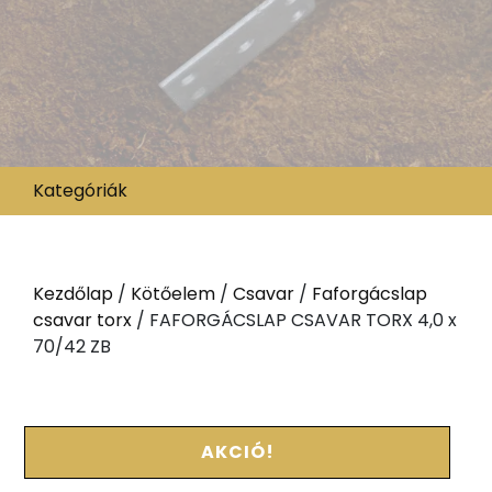
Kategóriák
Kezdőlap
/
Kötőelem
/
Csavar
/
Faforgácslap
csavar torx
/ FAFORGÁCSLAP CSAVAR TORX 4,0 x
70/42 ZB
AKCIÓ!