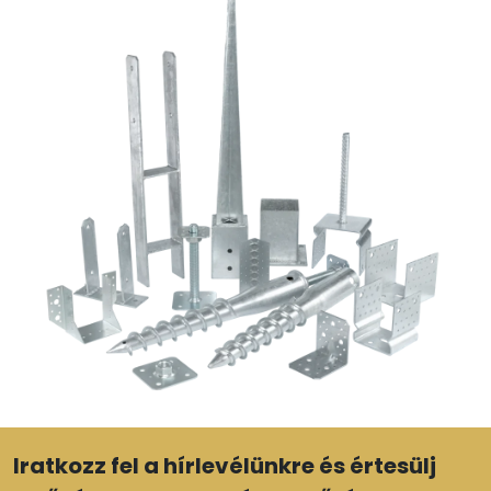
Iratkozz fel a hírlevélünkre és értesülj