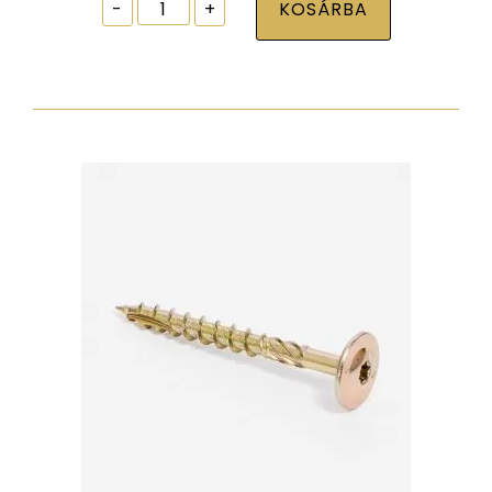
Ablak
-
+
KOSÁRBA
tokrögzítõ
csavar
torx30
7,5x52
zp
normál
fejjel
mennyiség