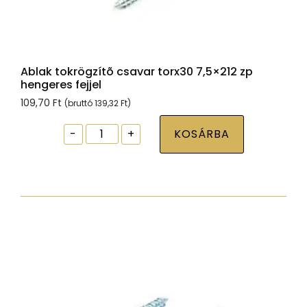
Ablak tokrögzítõ csavar torx30 7,5×212 zp
hengeres fejjel
109,70
Ft
(bruttó
139,32
Ft
)
Ablak
-
+
KOSÁRBA
tokrögzítõ
csavar
torx30
7,5x212
zp
hengeres
fejjel
mennyiség