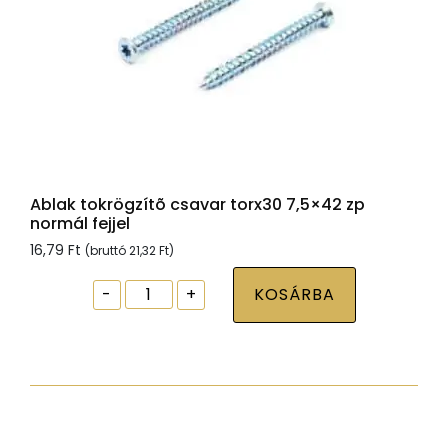
Ablak tokrögzítõ csavar torx30 7,5×42 zp
normál fejjel
16,79
Ft
(bruttó
21,32
Ft
)
Ablak
-
+
KOSÁRBA
tokrögzítõ
csavar
torx30
7,5x42
zp
normál