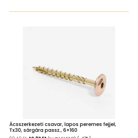
torx30
7,5x112
zp
normál
fejjel
mennyiség
Ácsszerkezeti csavar, lapos peremes fejjel,
Tx30, sárgára passz., 6×160