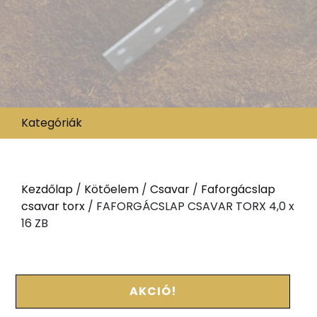
Kategóriák
Kezdőlap
/
Kötőelem
/
Csavar
/
Faforgácslap
csavar torx
/ FAFORGÁCSLAP CSAVAR TORX 4,0 x
16 ZB
AKCIÓ!