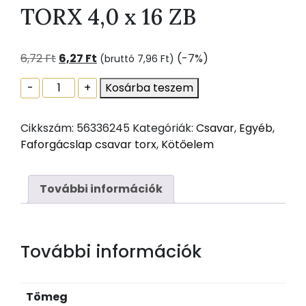
TORX 4,0 x 16 ZB
Original
Current
6,72
Ft
6,27
Ft
(-7%)
(bruttó
7,96
Ft
)
price
price
FAFORGÁCSLAP
-
+
Kosárba teszem
was:
is:
CSAVAR
6,72 Ft.
6,27 Ft.
TORX
Cikkszám:
56336245
Kategóriák:
Csavar
,
Egyéb
,
4,0
Faforgácslap csavar torx
,
Kötőelem
x
16
ZB
További információk
mennyiség
További információk
Tömeg