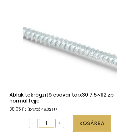
fejjel
mennyiség
Ablak tokrögzítõ csavar torx30 7,5×112 zp
normál fejjel
38,05
Ft
(bruttó
48,32
Ft
)
Ablak
-
+
KOSÁRBA
tokrögzítõ
csavar