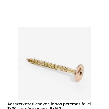
lapos
peremes
fejjel,
Tx30,
sárgára
passz.,
6x140
mennyiség
Ácsszerkezeti csavar, lapos peremes fejjel,
Tx30, sárgára passz., 6×160