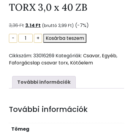
TORX 3,0 x 40 ZB
Original
Current
3,36
Ft
3,14
Ft
(-7%)
(bruttó
3,99
Ft
)
price
price
FAFORGÁCSLAP
-
+
Kosárba teszem
was:
is:
CSAVAR
3,36 Ft.
3,14 Ft.
TORX
Cikkszám:
33016269
Kategóriák:
Csavar
,
Egyéb
,
3,0
Faforgácslap csavar torx
,
Kötőelem
x
40
ZB
További információk
mennyiség
További információk
Tömeg