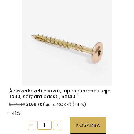
fejjel
mennyiség
Ácsszerkezeti csavar, lapos peremes fejjel,
Tx30, sárgára passz., 6×140
Original
Current
53,73
Ft
31,68
Ft
(-41%)
(bruttó
40,23
Ft
)
price
price
-41%
was:
is:
53,73 Ft.
31,68 Ft.
Ácsszerkezeti
-
+
KOSÁRBA
csavar,