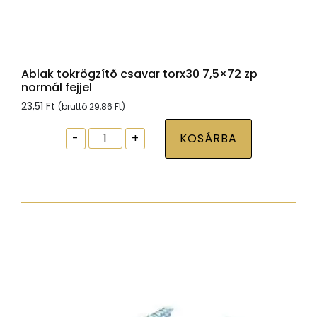
Ablak tokrögzítõ csavar torx30 7,5×72 zp
normál fejjel
23,51
Ft
(bruttó
29,86
Ft
)
Ablak
-
+
KOSÁRBA
tokrögzítõ
csavar
torx30
7,5x72
zp
normál
fejjel
mennyiség