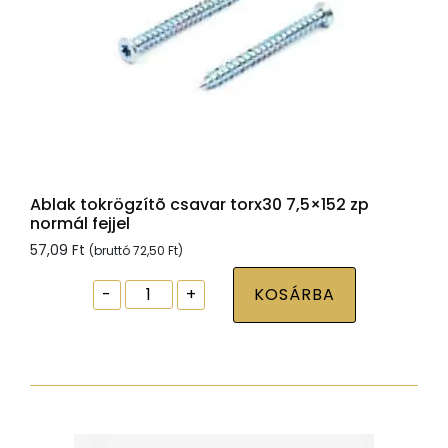
Ablak tokrögzítõ csavar torx30 7,5×152 zp
normál fejjel
57,09
Ft
(bruttó
72,50
Ft
)
Ablak
-
+
KOSÁRBA
tokrögzítõ
csavar
torx30
7,5x152
zp
normál