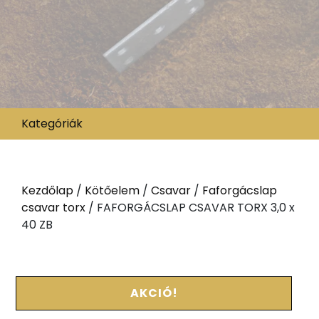
Kategóriák
Kezdőlap
/
Kötőelem
/
Csavar
/
Faforgácslap
csavar torx
/ FAFORGÁCSLAP CSAVAR TORX 3,0 x
40 ZB
AKCIÓ!