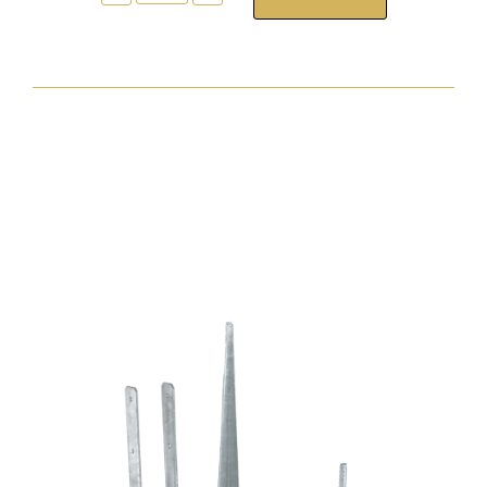
tokrögzítõ
csavar
torx30
7,5x212
zp
hengeres
fejjel
mennyiség