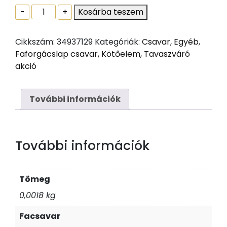
FAFORGÁCSLAP
-
+
Kosárba teszem
CSAVAR
3.5x45
Cikkszám:
34937129
Kategóriák:
Csavar
,
Egyéb
,
ZH
Faforgácslap csavar
,
Kötőelem
,
Tavaszváró
PZ
akció
mennyiség
További információk
További információk
Tömeg
0,0018 kg
Facsavar