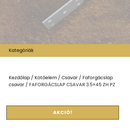
Kategóriák
Kezdőlap
/
Kötőelem
/
Csavar
/
Faforgácslap
csavar
/ FAFORGÁCSLAP CSAVAR 3.5×45 ZH PZ
AKCIÓ!