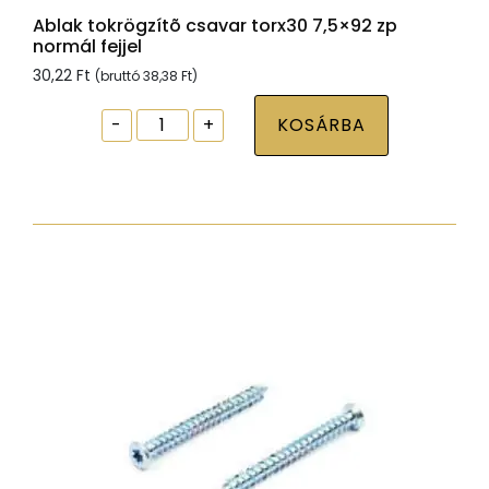
Ablak tokrögzítõ csavar torx30 7,5×92 zp
normál fejjel
30,22
Ft
(bruttó
38,38
Ft
)
Ablak
-
+
KOSÁRBA
tokrögzítõ
csavar
torx30
7,5x92
zp
normál
fejjel
mennyiség