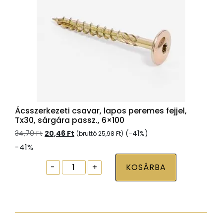
Ácsszerkezeti csavar, lapos peremes fejjel,
Tx30, sárgára passz., 6×100
Original
Current
34,70
Ft
20,46
Ft
(-41%)
(bruttó
25,98
Ft
)
price
price
-41%
was:
is:
34,70 Ft.
20,46 Ft.
Ácsszerkezeti
-
+
KOSÁRBA
csavar,
lapos
peremes
fejjel,