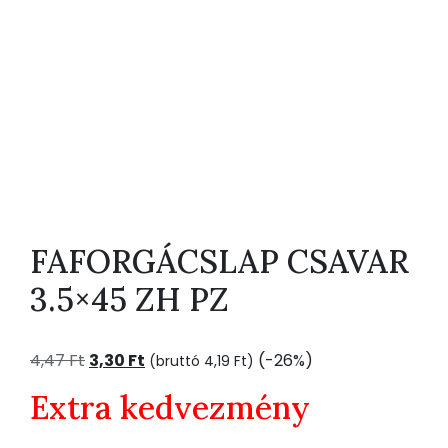
FAFORGÁCSLAP CSAVAR
3.5×45 ZH PZ
Original
Current
4,47
Ft
3,30
Ft
(-26%)
(bruttó
4,19
Ft
)
price
price
Extra kedvezmény
was:
is:
4,47 Ft.
3,30 Ft.