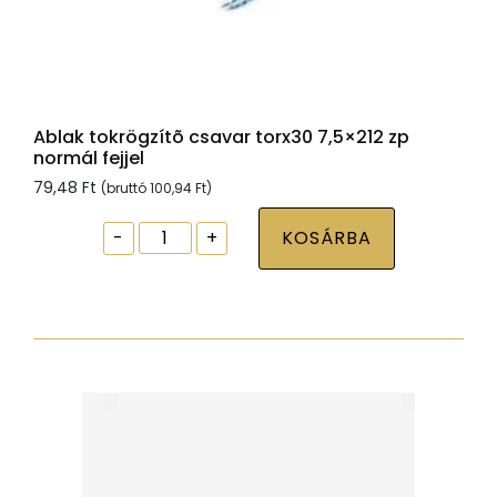
Ablak tokrögzítõ csavar torx30 7,5×212 zp
normál fejjel
79,48
Ft
(bruttó
100,94
Ft
)
Ablak
-
+
KOSÁRBA
tokrögzítõ
csavar
torx30
7,5x212
zp
normál
fejjel
mennyiség