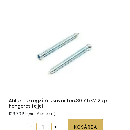
Tx30,
sárgára
passz.,
6x100
mennyiség
Ablak tokrögzítõ csavar torx30 7,5×212 zp
hengeres fejjel
109,70
Ft
(bruttó
139,32
Ft
)
Ablak
-
+
KOSÁRBA