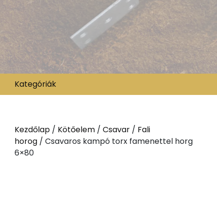
Kategóriák
Kezdőlap
/
Kötőelem
/
Csavar
/
Fali
horog
/ Csavaros kampó torx famenettel horg
6×80