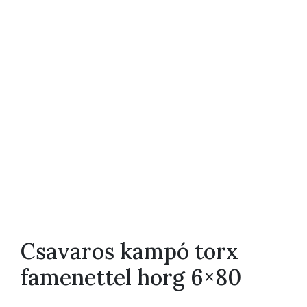
Csavaros kampó torx
famenettel horg 6×80