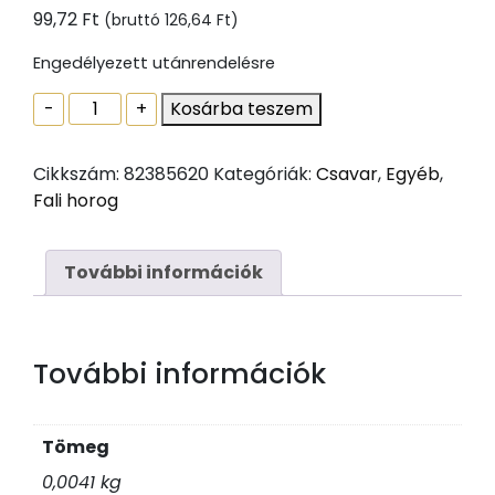
99,72
Ft
(bruttó
126,64
Ft
)
Engedélyezett utánrendelésre
Csavaros
-
+
Kosárba teszem
kampó
torx
Cikkszám:
82385620
Kategóriák:
Csavar
,
Egyéb
,
famenettel
Fali horog
horg
6x80
mennyiség
További információk
További információk
Tömeg
0,0041 kg