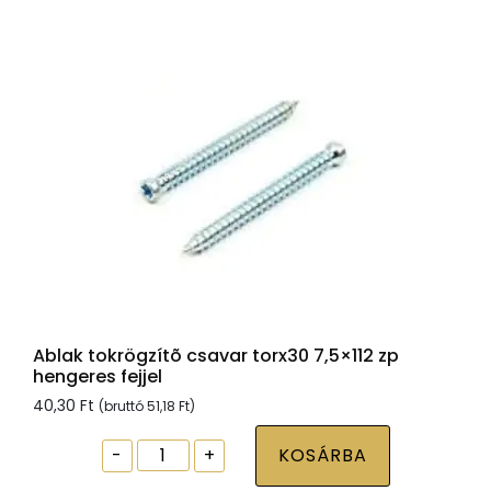
normál
fejjel
mennyiség
Ablak tokrögzítõ csavar torx30 7,5×112 zp
hengeres fejjel
40,30
Ft
(bruttó
51,18
Ft
)
Ablak
-
+
KOSÁRBA
tokrögzítõ