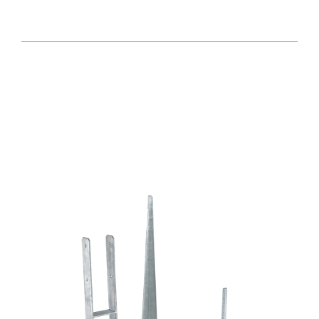
csavar
torx30
7,5x112
zp
hengeres
fejjel
mennyiség