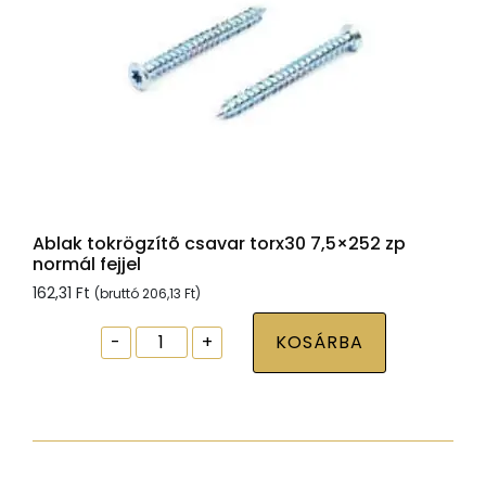
Ablak tokrögzítõ csavar torx30 7,5×252 zp
normál fejjel
162,31
Ft
(bruttó
206,13
Ft
)
Ablak
-
+
KOSÁRBA
tokrögzítõ
csavar
torx30
7,5x252
zp