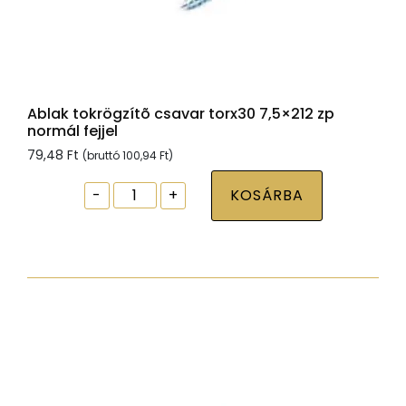
Ablak tokrögzítõ csavar torx30 7,5×212 zp
normál fejjel
79,48
Ft
(bruttó
100,94
Ft
)
Ablak
-
+
KOSÁRBA
tokrögzítõ
csavar
torx30
7,5x212
zp
normál
fejjel
mennyiség