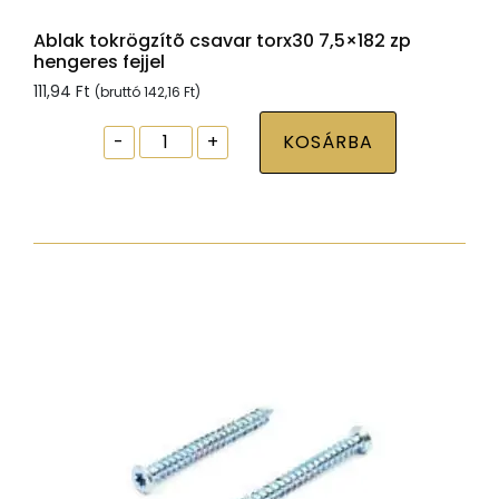
Ablak tokrögzítõ csavar torx30 7,5×182 zp
hengeres fejjel
111,94
Ft
(bruttó
142,16
Ft
)
Ablak
-
+
KOSÁRBA
tokrögzítõ
csavar
torx30
7,5x182
zp
hengeres
fejjel
mennyiség