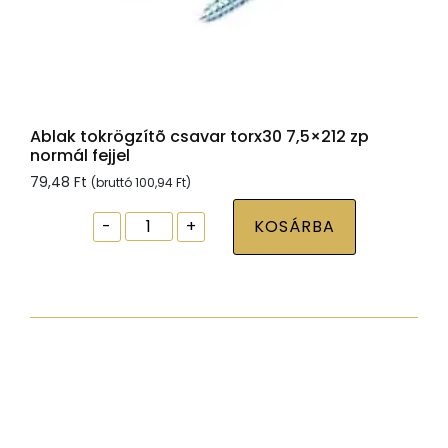
Ablak tokrögzítõ csavar torx30 7,5×212 zp
normál fejjel
79,48
Ft
(bruttó
100,94
Ft
)
Ablak
-
+
KOSÁRBA
tokrögzítõ
csavar
torx30
7,5x212
zp
normál
fejjel
mennyiség