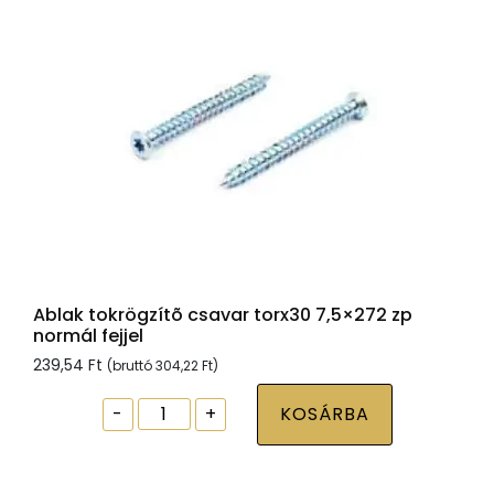
Ablak tokrögzítõ csavar torx30 7,5×272 zp
normál fejjel
239,54
Ft
(bruttó
304,22
Ft
)
Ablak
-
+
KOSÁRBA
tokrögzítõ
csavar
torx30