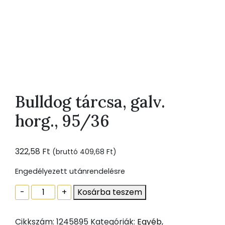
Bulldog tárcsa, galv.
horg., 95/36
322,58
Ft
(bruttó
409,68
Ft
)
Engedélyezett utánrendelésre
Bulldog
-
+
Kosárba teszem
tárcsa,
galv.
Cikkszám:
1245895
Kategóriák:
Egyéb
,