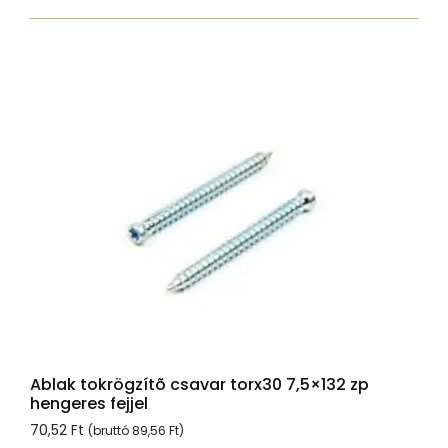
7,5x272
zp
normál
fejjel
mennyiség
Ablak tokrögzítõ csavar torx30 7,5×132 zp
hengeres fejjel
70,52
Ft
(bruttó
89,56
Ft
)