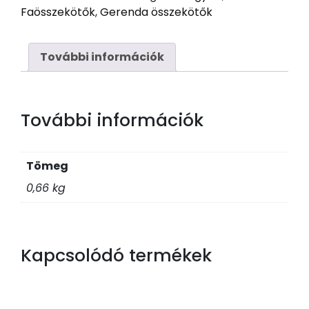
horg.,
Faösszekötők
,
Gerenda összekötők
95/36
mennyiség
További információk
További információk
Tömeg
0,66 kg
Kapcsolódó termékek