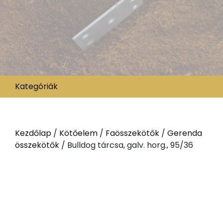
Kategóriák
Kezdőlap
/
Kötőelem
/
Faösszekötők
/
Gerenda
összekötők
/ Bulldog tárcsa, galv. horg., 95/36