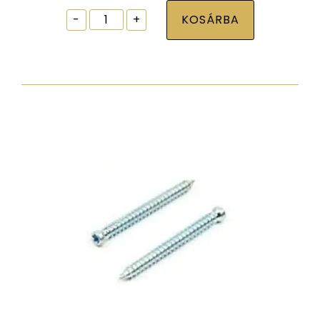
Ablak
-
+
KOSÁRBA
tokrögzítõ
csavar
torx30
7,5x132
zp
hengeres
fejjel
mennyiség