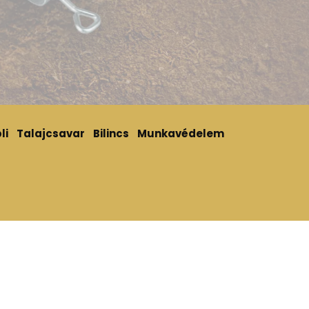
li
Talajcsavar
Bilincs
Munkavédelem