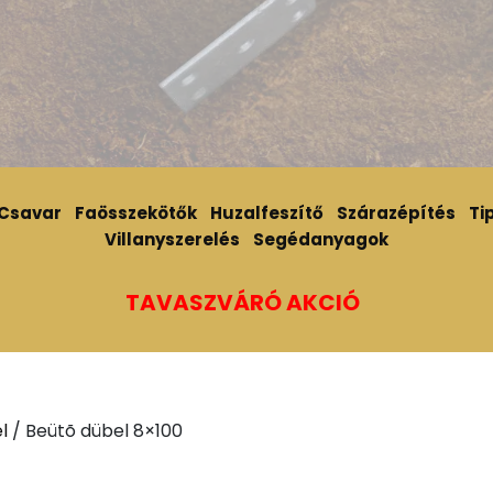
Csavar
Faösszekötők
Huzalfeszítő
Szárazépítés
Tip
Villanyszerelés
Segédanyagok
TAVASZVÁRÓ AKCIÓ
l
/ Beütõ dübel 8×100