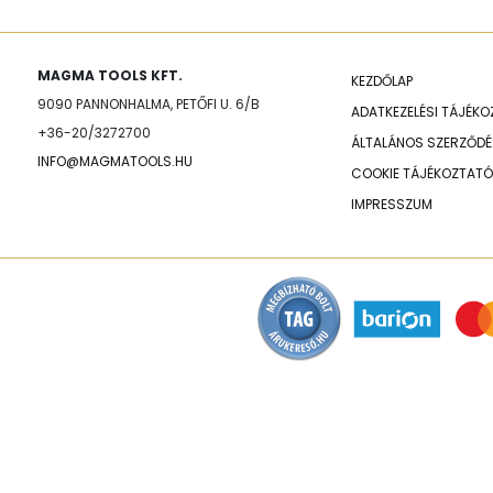
MAGMA TOOLS KFT.
KEZDŐLAP
9090 PANNONHALMA, PETŐFI U. 6/B
ADATKEZELÉSI TÁJÉK
+36-20/3272700
ÁLTALÁNOS SZERZŐDÉS
INFO@MAGMATOOLS.HU
COOKIE TÁJÉKOZTATÓ
IMPRESSZUM