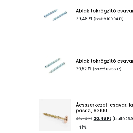
Ablak tokrögzítõ csavar
79,48
Ft
(bruttó
100,94
Ft
)
Ablak tokrögzítõ csavar
70,52
Ft
(bruttó
89,56
Ft
)
Ácsszerkezeti csavar, l
passz., 6×100
Original
Current
34,70
Ft
20,46
Ft
(bruttó
25,
price
price
-41%
was:
is: