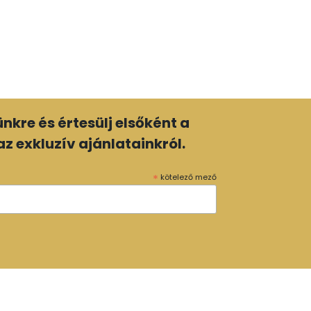
lünkre és értesülj elsőként a
z exkluzív ajánlatainkról.
*
kötelező mező