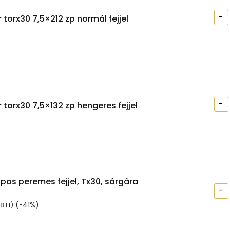
-
 torx30 7,5×212 zp normál fejjel
-
 torx30 7,5×132 zp hengeres fejjel
apos peremes fejjel, Tx30, sárgára
-
(-41%)
98
Ft
)