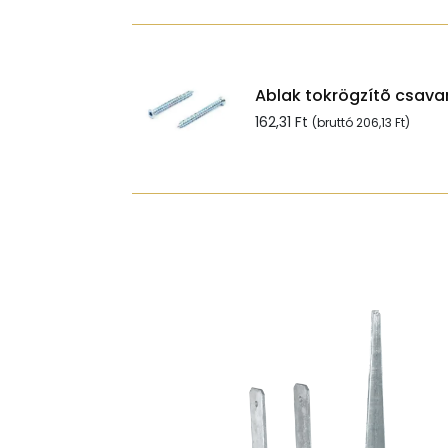
34,70 Ft.
20,46 Ft.
Ablak tokrögzítõ csavar
162,31
Ft
(bruttó
206,13
Ft
)