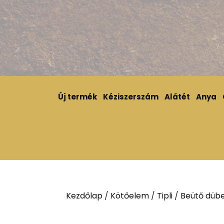
Új termék
Kéziszerszám
Alátét
Anya
Kezdőlap
/
Kötőelem
/
Tipli
/
Beütő dübe