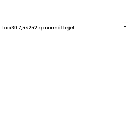
-
 torx30 7,5×252 zp normál fejjel