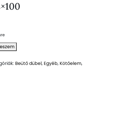
8×100
sre
teszem
góriák:
Beütő dübel
,
Egyéb
,
Kötőelem
,