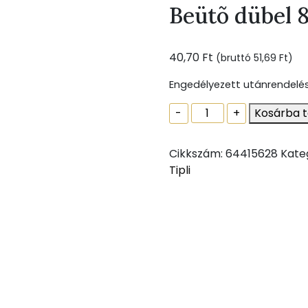
Beütõ dübel 
40,70
Ft
(bruttó
51,69
Ft
)
Engedélyezett utánrendelé
Beütõ
-
+
Kosárba 
dübel
8x100
Cikkszám:
64415628
Kate
mennyiség
Tipli