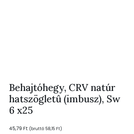
Behajtóhegy, CRV natúr
hatszögletû (imbusz), Sw
6 x25
45,79
Ft
(bruttó
58,15
Ft
)