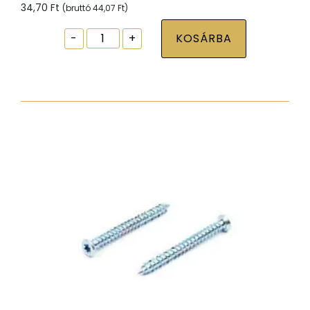
34,70
Ft
(bruttó
44,07
Ft
)
Ablak
-
+
KOSÁRBA
tokrögzítõ
csavar
torx30
7,5x92
zp
hengeres
fejjel
mennyiség