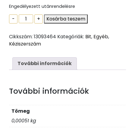
Engedélyezett utánrendelésre
Behajtóhegy,
-
+
Kosárba teszem
CRV
natúr
Cikkszám:
13093464
Kategóriák:
Bit
,
Egyéb
,
hatszögletû
Kéziszerszám
(imbusz),
Sw
6
További információk
x25
mennyiség
További információk
Tömeg
0,00051 kg