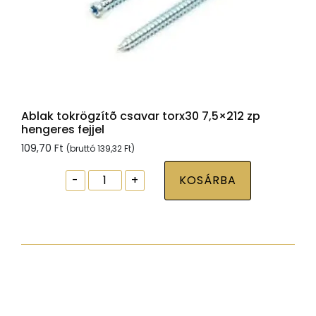
Ablak tokrögzítõ csavar torx30 7,5×212 zp
hengeres fejjel
109,70
Ft
(bruttó
139,32
Ft
)
Ablak
-
+
KOSÁRBA
tokrögzítõ
csavar
torx30
7,5x212
zp
hengeres
fejjel
mennyiség