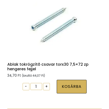
Ablak tokrögzítõ csavar torx30 7,5×72 zp
hengeres fejjel
34,70
Ft
(bruttó
44,07
Ft
)
Ablak
-
+
KOSÁRBA
tokrögzítõ
csavar
torx30
7,5x72