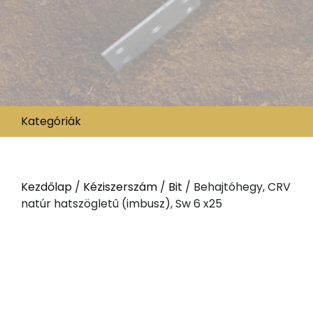
Kategóriák
Kezdőlap
/
Kéziszerszám
/
Bit
/ Behajtóhegy, CRV
natúr hatszögletû (imbusz), Sw 6 x25