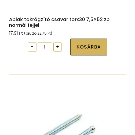
Ablak tokrögzítõ csavar torx30 7,5×52 zp
normál fejjel
17,91
Ft
(bruttó
22,75
Ft
)
Ablak
-
+
KOSÁRBA
tokrögzítõ
csavar
torx30
7,5x52
zp
normál
fejjel
mennyiség