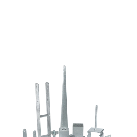
zp
hengeres
fejjel
mennyiség