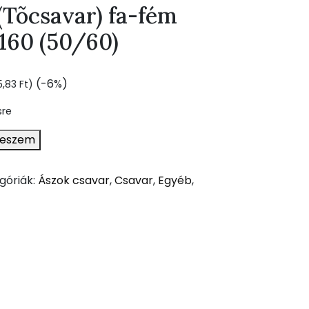
(Tõcsavar) fa-fém
160 (50/60)
(-6%)
5,83
Ft
)
sre
teszem
góriák:
Ászok csavar
,
Csavar
,
Egyéb
,