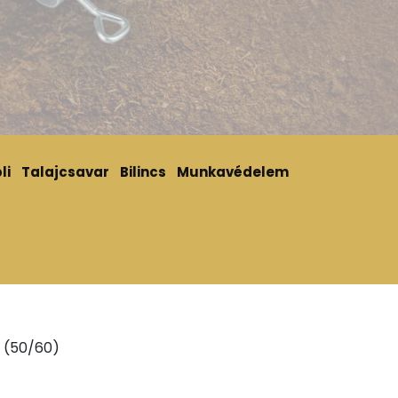
li
Talajcsavar
Bilincs
Munkavédelem
 (50/60)