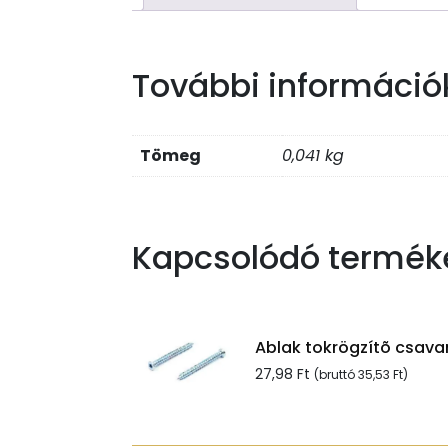
További információ
Tömeg
0,041 kg
Kapcsolódó termék
Ablak tokrögzítõ csavar
27,98
Ft
(bruttó
35,53
Ft
)