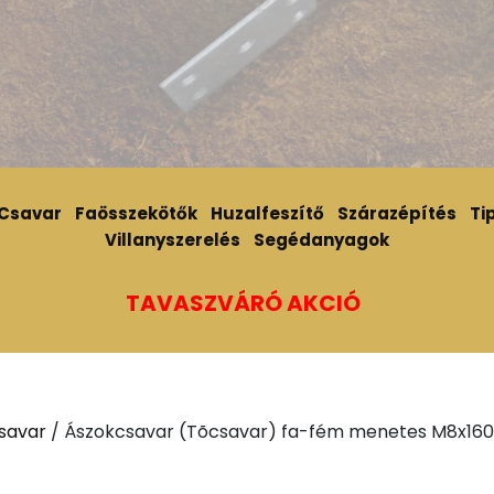
Csavar
Faösszekötők
Huzalfeszítő
Szárazépítés
Tip
Villanyszerelés
Segédanyagok
TAVASZVÁRÓ AKCIÓ
savar
/ Ászokcsavar (Tõcsavar) fa-fém menetes M8x160