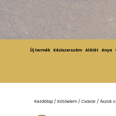
Új termék
Kéziszerszám
Alátét
Anya
Kezdőlap
/
Kötőelem
/
Csavar
/
Ászok c