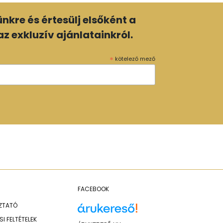
lünkre és értesülj elsőként a
z exkluzív ajánlatainkról.
*
kötelező mező
FACEBOOK
OZTATÓ
I FELTÉTELEK