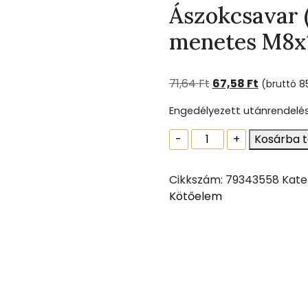
Ászokcsavar 
menetes M8x
Original
Current
71,64
Ft
67,58
Ft
(bruttó
8
price
price
Engedélyezett utánrendelé
was:
is:
71,64 Ft.
67,58 Ft.
Ászokcsavar
-
+
Kosárba 
(Tõcsavar)
fa-
Cikkszám:
79343558
Kate
fém
Kötőelem
menetes
M8x160
(50/60)
mennyiség