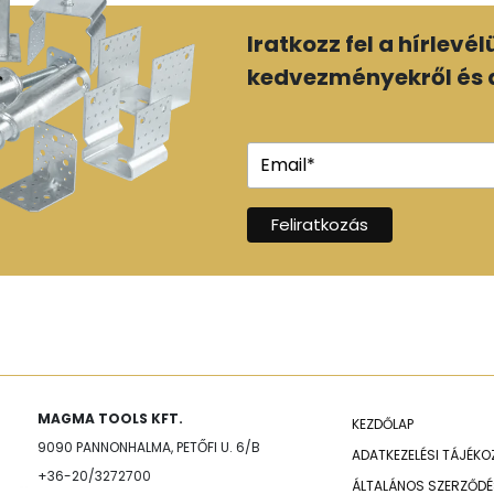
Iratkozz fel a hírlevé
kedvezményekről és a
MAGMA TOOLS KFT.
KEZDŐLAP
9090 PANNONHALMA, PETŐFI U. 6/B
ADATKEZELÉSI TÁJÉK
+36-20/3272700
ÁLTALÁNOS SZERZŐDÉS