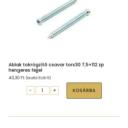
Ablak tokrögzítõ csavar torx30 7,5×112 zp
hengeres fejjel
40,30
Ft
(bruttó
51,18
Ft
)
Ablak
-
+
KOSÁRBA
tokrögzítõ
csavar
torx30
7,5x112
zp