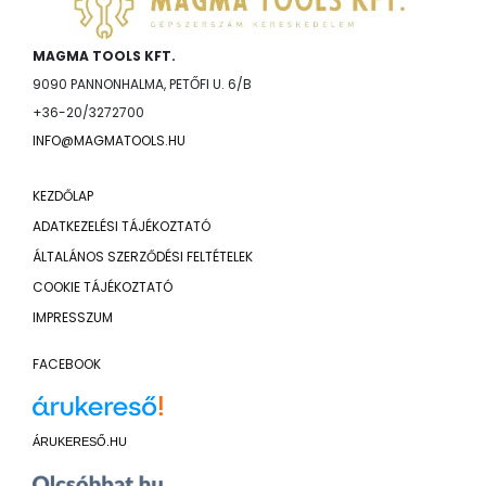
MAGMA TOOLS KFT.
9090 PANNONHALMA, PETŐFI U. 6/B
+36-20/3272700
INFO@MAGMATOOLS.HU
KEZDŐLAP
ADATKEZELÉSI TÁJÉKOZTATÓ
ÁLTALÁNOS SZERZŐDÉSI FELTÉTELEK
COOKIE TÁJÉKOZTATÓ
IMPRESSZUM
FACEBOOK
ÁRUKERESŐ.HU