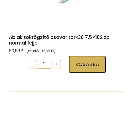
Ablak tokrögzítõ csavar torx30 7,5×182 zp
normál fejjel
80,59
Ft
(bruttó
102,35
Ft
)
Ablak
-
+
KOSÁRBA
tokrögzítõ
csavar
torx30
7,5x182
zp
normál
fejjel
mennyiség