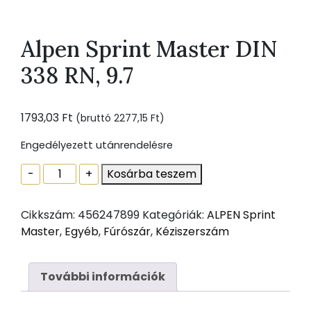
Alpen Sprint Master DIN
338 RN, 9.7
1793,03
Ft
(bruttó
2277,15
Ft
)
Engedélyezett utánrendelésre
Alpen
-
+
Kosárba teszem
Sprint
Master
Cikkszám:
456247899
Kategóriák:
ALPEN Sprint
DIN
Master
,
Egyéb
,
Fúrószár
,
Kéziszerszám
338
RN,
9.7
További információk
mennyiség