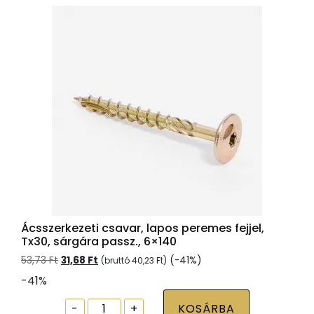
hengeres
fejjel
mennyiség
Ácsszerkezeti csavar, lapos peremes fejjel,
Tx30, sárgára passz., 6×140
Original
Current
53,73
Ft
31,68
Ft
(-41%)
(bruttó
40,23
Ft
)
price
price
-41%
was:
is:
53,73 Ft.
31,68 Ft.
Ácsszerkezeti
-
+
KOSÁRBA