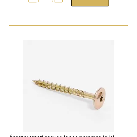
csavar,
lapos
peremes
fejjel,
Tx30,
sárgára
passz.,
6x140
mennyiség