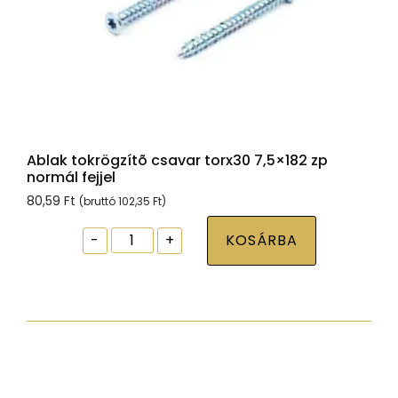
Ablak tokrögzítõ csavar torx30 7,5×182 zp
normál fejjel
80,59
Ft
(bruttó
102,35
Ft
)
Ablak
-
+
KOSÁRBA
tokrögzítõ
csavar
torx30
7,5x182
zp
normál
fejjel