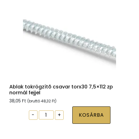
mennyiség
Ablak tokrögzítõ csavar torx30 7,5×112 zp
normál fejjel
38,05
Ft
(bruttó
48,32
Ft
)
Ablak
-
+
KOSÁRBA
tokrögzítõ
csavar
torx30