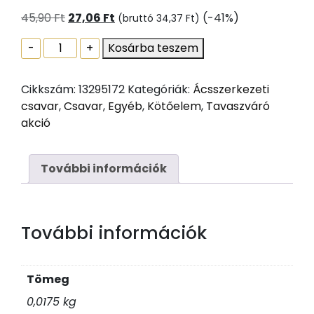
Original
Current
45,90
Ft
27,06
Ft
(-41%)
(bruttó
34,37
Ft
)
price
price
Ácsszerkezeti
-
+
Kosárba teszem
was:
is:
csavar,
45,90 Ft.
27,06 Ft.
lapos
Cikkszám:
13295172
Kategóriák:
Ácsszerkezeti
peremes
csavar
,
Csavar
,
Egyéb
,
Kötőelem
,
Tavaszváró
fejjel,
akció
Tx40,
sárgára
passz.,
További információk
8x60
mennyiség
További információk
Tömeg
0,0175 kg