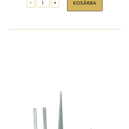
Ablak
-
+
KOSÁRBA
tokrögzítõ
csavar
torx30
7,5x92
zp
normál
fejjel
mennyiség