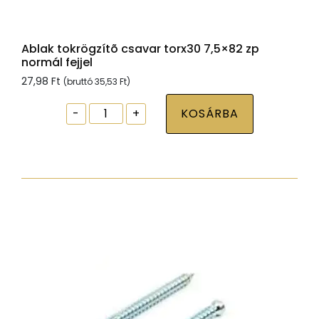
Ablak tokrögzítõ csavar torx30 7,5×82 zp
normál fejjel
27,98
Ft
(bruttó
35,53
Ft
)
Ablak
-
+
KOSÁRBA
tokrögzítõ
csavar
torx30
7,5x82
zp
normál
fejjel
mennyiség