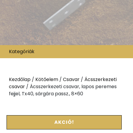
Kategóriák
Kezdőlap
/
Kötőelem
/
Csavar
/
Ácsszerkezeti
csavar
/ Ácsszerkezeti csavar, lapos peremes
fejjel, Tx40, sárgára passz., 8×60
AKCIÓ!