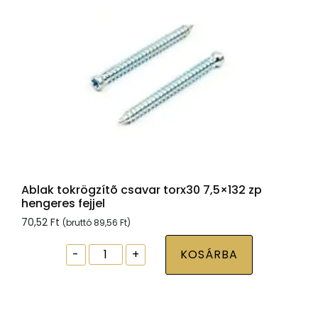
Ablak tokrögzítõ csavar torx30 7,5×132 zp
hengeres fejjel
70,52
Ft
(bruttó
89,56
Ft
)
Ablak
-
+
KOSÁRBA
tokrögzítõ
csavar
torx30