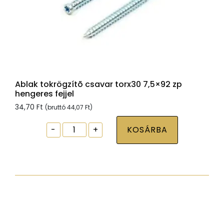
Ablak tokrögzítõ csavar torx30 7,5×92 zp
hengeres fejjel
34,70
Ft
(bruttó
44,07
Ft
)
Ablak
-
+
KOSÁRBA
tokrögzítõ
csavar
torx30
7,5x92
zp
hengeres
fejjel
mennyiség