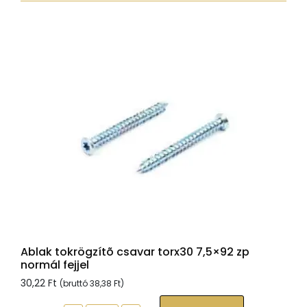
7,5x132
zp
hengeres
fejjel
mennyiség
Ablak tokrögzítõ csavar torx30 7,5×92 zp
normál fejjel
30,22
Ft
(bruttó
38,38
Ft
)