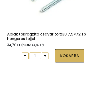
Ablak tokrögzítõ csavar torx30 7,5×72 zp
hengeres fejjel
34,70
Ft
(bruttó
44,07
Ft
)
Ablak
-
+
KOSÁRBA
tokrögzítõ
csavar
torx30
7,5x72
zp
hengeres
fejjel
mennyiség