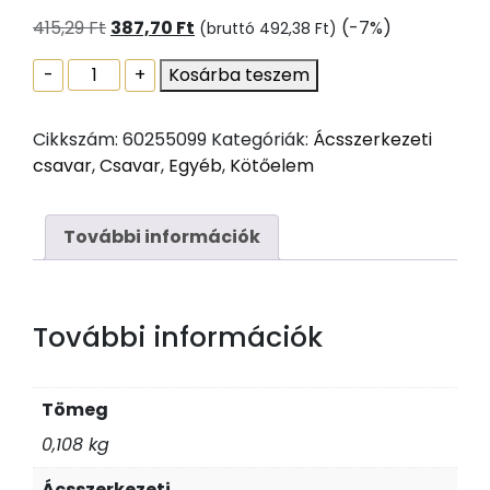
Original
Current
415,29
Ft
387,70
Ft
(-7%)
(bruttó
492,38
Ft
)
price
price
Ácsszerkezeti
-
+
Kosárba teszem
was:
is:
csavar,
415,29 Ft.
387,70 Ft.
lapos
Cikkszám:
60255099
Kategóriák:
Ácsszerkezeti
peremes
csavar
,
Csavar
,
Egyéb
,
Kötőelem
fejjel,
Tx40,
sárgára
További információk
passz.,
10x320
mennyiség
További információk
Tömeg
0,108 kg
Ácsszerkezeti