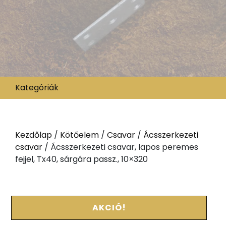
Kategóriák
Kezdőlap
/
Kötőelem
/
Csavar
/
Ácsszerkezeti
csavar
/ Ácsszerkezeti csavar, lapos peremes
fejjel, Tx40, sárgára passz., 10×320
AKCIÓ!