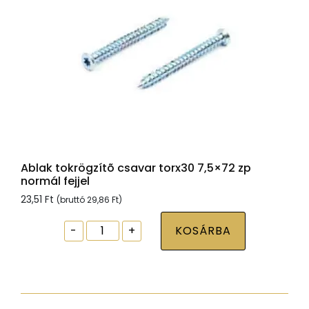
Ablak tokrögzítõ csavar torx30 7,5×72 zp
normál fejjel
23,51
Ft
(bruttó
29,86
Ft
)
Ablak
-
+
KOSÁRBA
tokrögzítõ
csavar
torx30
7,5x72