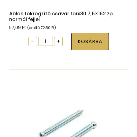
Ablak tokrögzítõ csavar torx30 7,5×152 zp
normál fejjel
57,09
Ft
(bruttó
72,50
Ft
)
Ablak
-
+
KOSÁRBA
tokrögzítõ
csavar
torx30
7,5x152
zp
normál
fejjel
mennyiség