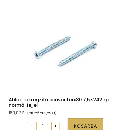
zp
normál
fejjel
mennyiség
Ablak tokrögzítõ csavar torx30 7,5×242 zp
normál fejjel
160,07
Ft
(bruttó
203,29
Ft
)
Ablak
-
+
KOSÁRBA