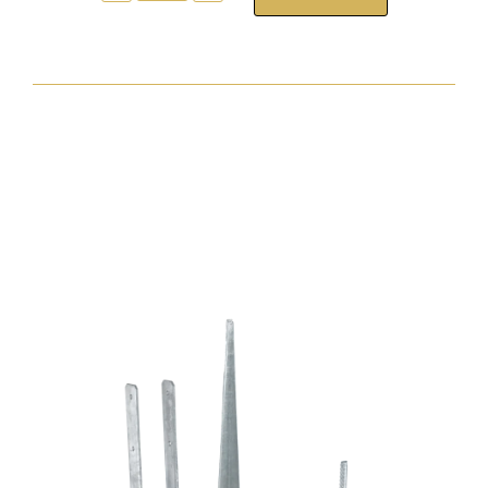
tokrögzítõ
csavar
torx30
7,5x242
zp
normál
fejjel
mennyiség