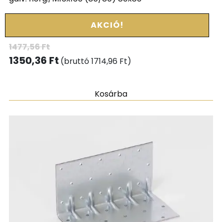
AKCIÓ!
1477,56
Ft
1350,36
Ft
(bruttó
1714,96
Ft
)
Kosárba