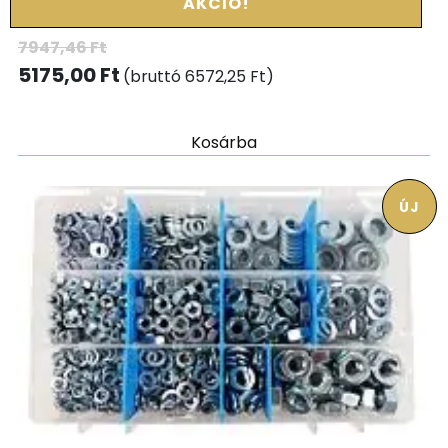
AKCIÓ!
7947,46
Ft
5175,00
Ft
(bruttó
6572,25
Ft
)
Kosárba
ÚJ