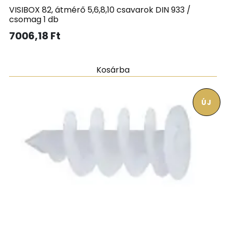
VISIBOX 82, átmérő 5,6,8,10 csavarok DIN 933 /
csomag 1 db
7006,18
Ft
Kosárba
ÚJ