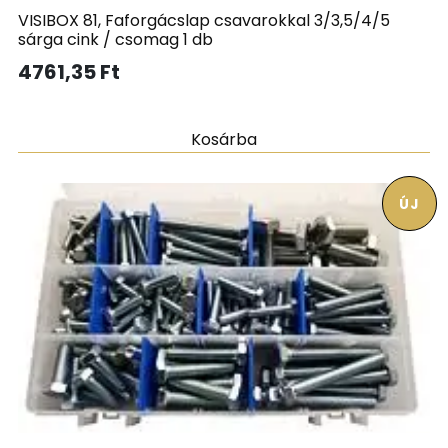
VISIBOX 81, Faforgácslap csavarokkal 3/3,5/4/5
sárga cink / csomag 1 db
4761,35
Ft
Kosárba
ÚJ