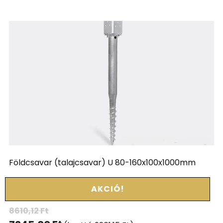
Földcsavar (talajcsavar) U 80-160x100x1000mm
AKCIÓ!
8610,12
Ft