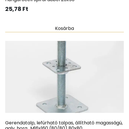
25,78
Ft
Kosárba
Gerendatalp, lefúrható talpas, állítható magasságú,
galv. horg., M16x160 (80/80) 80x80