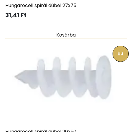
Hungarocell spirál dübel 27x75
31,41
Ft
Kosárba
ÚJ
Hungarocell spirál dübel 26x50