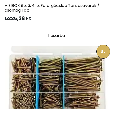
VISIBOX 85, 3, 4, 5, Faforgácslap Torx csavarok /
csomag 1 db
5225,38
Ft
Kosárba
ÚJ