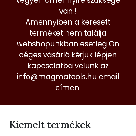
vegyen amennyire szüksége
van !
Amennyiben a keresett
terméket nem találja
webshopunkban esetleg Ön
céges vásárló kérjük lépjen
kapcsolatba velünk az
info@magmatools.hu
email
címen.
Kiemelt termékek