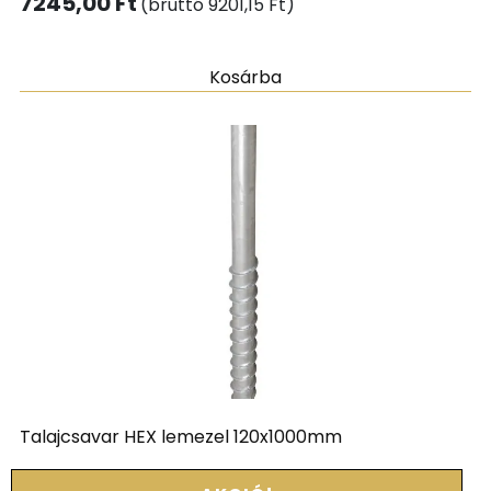
7245,00
Ft
(bruttó
9201,15
Ft
)
Kosárba
Talajcsavar HEX lemezel 120x1000mm