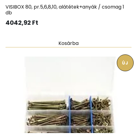
VISIBOX 80, pr.5,6,8,10, alátétek+anyák / csomag 1
db
4042,92
Ft
Kosárba
ÚJ