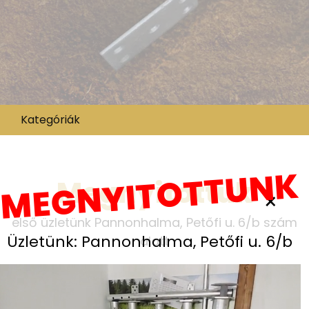
Kategóriák
MEGNYITOTTUNK
Megnyitottuk
×
első üzletünk Pannonhalma, Petőfi u. 6/b szám
Üzletünk: Pannonhalma, Petőfi u. 6/b
alatt