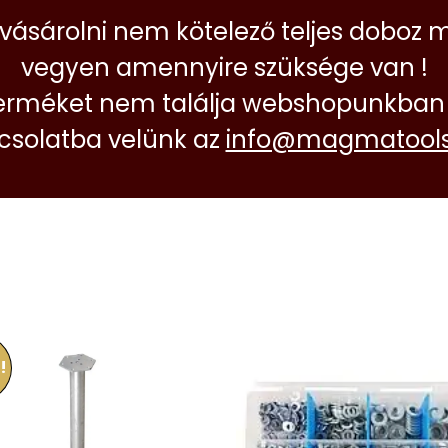
 vásárolni nem kötelező teljes doboz 
vegyen amennyire szüksége van !
erméket nem találja webshopunkban 
pcsolatba velünk az
info@magmatools
!