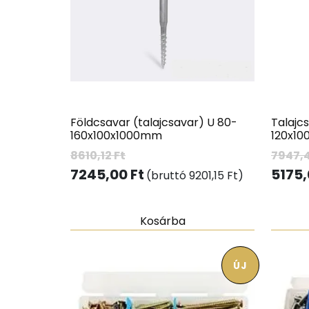
Földcsavar (talajcsavar) U 80-
Talajc
160x100x1000mm
120x1
8610,12
Ft
7947,
7245,00
Ft
5175
(bruttó
9201,15
Ft
)
Kosárba
ÚJ