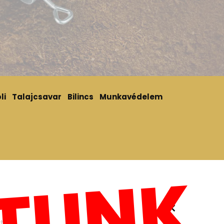
li
Talajcsavar
Bilincs
Munkavédelem
×
t