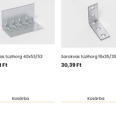
as tüzihorg 40x53/53
Sarokvas tüzihorg 16x35/3
1
Ft
30,39
Ft
Kosárba
Kosárba