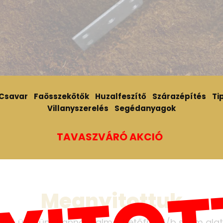
Csavar
Faösszekötők
Huzalfeszítő
Szárazépítés
Tip
Villanyszerelés
Segédanyagok
TAVASZVÁRÓ AKCIÓ
Megnyitottuk
első üzletünk Pannonhalma, Petőfi u. 6/b szám alat