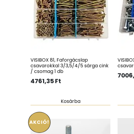
VISIBOX 81, Faforgácslap
VISIBOX
csavarokkal 3/3,5/4/5 sárga cink
csavar
/ csomag 1 db
7006
4761,35
Ft
Kosárba
AKCIÓ!