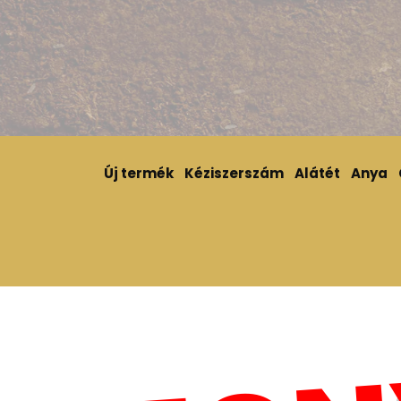
Új termék
Kéziszerszám
Alátét
Anya