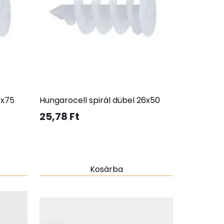
7x75
Hungarocell spirál dübel 26x50
25,78
Ft
Kosárba