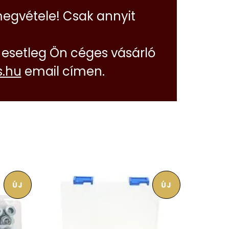
megvétele! Csak annyit
esetleg Ön céges vásárló
.hu
email címen.
ÚJ
ÚJ