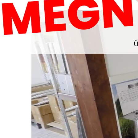
MEGN
Ü