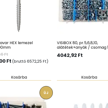
savar HEX lemezel
VISIBOX 80, pr.5,6,8,10,
000mm
alátétek+anyák / csomag 
46
Ft
4042,92
Ft
,00
Ft
(bruttó
6572,25
Ft
)
Kosárba
Kosárba
ÚJ