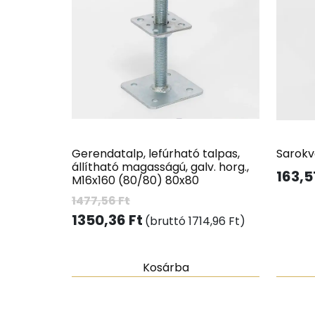
Gerendatalp, lefúrható talpas,
Sarokv
állítható magasságú, galv. horg.,
163,5
M16x160 (80/80) 80x80
1477,56
Ft
1350,36
Ft
(bruttó
1714,96
Ft
)
Kosárba