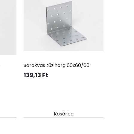
5
Sarokvas tüzihorg 60x60/60
139,13
Ft
Kosárba