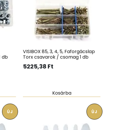
VISIBOX 85, 3, 4, 5, Faforgácslap
1 db
Torx csavarok / csomag 1 db
5225,38
Ft
Kosárba
ÚJ
ÚJ