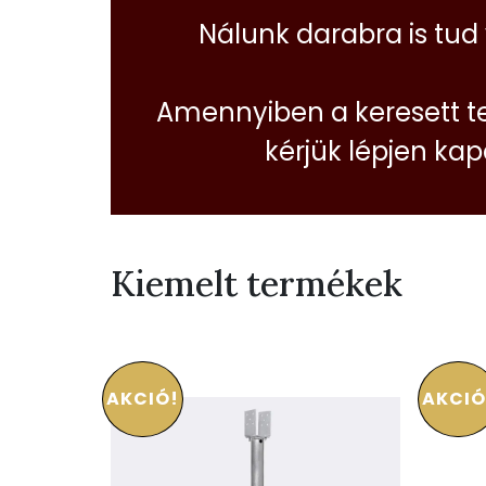
Nálunk darabra is tud
Amennyiben a keresett t
kérjük lépjen ka
Kiemelt termékek
AKCIÓ!
AKCIÓ