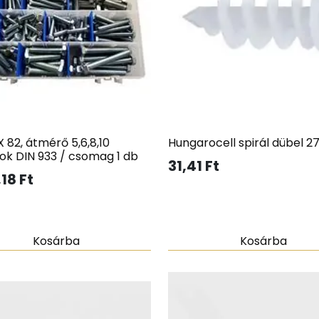
 82, átmérő 5,6,8,10
Hungarocell spirál dübel 2
ok DIN 933 / csomag 1 db
31,41
Ft
,18
Ft
Kosárba
Kosárba