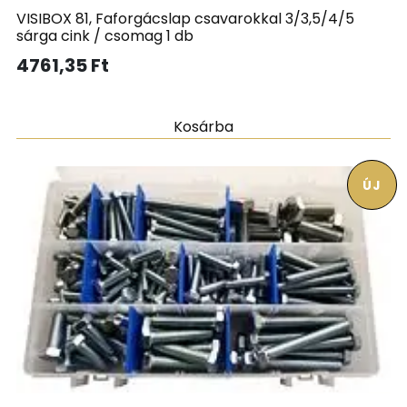
VISIBOX 81, Faforgácslap csavarokkal 3/3,5/4/5
sárga cink / csomag 1 db
4761,35
Ft
Kosárba
ÚJ