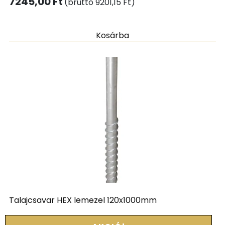
7245,00
Ft
(bruttó
9201,15
Ft
)
Kosárba
Talajcsavar HEX lemezel 120x1000mm