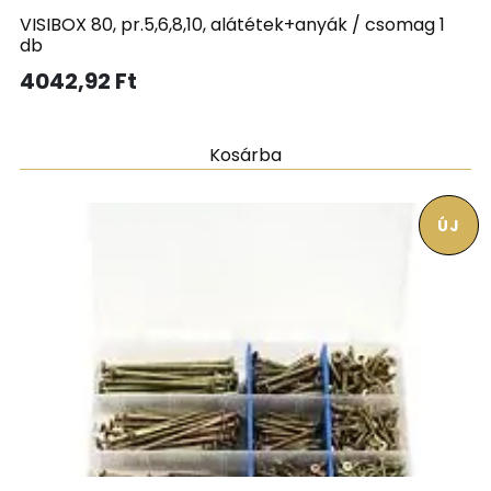
VISIBOX 80, pr.5,6,8,10, alátétek+anyák / csomag 1
db
4042,92
Ft
Kosárba
ÚJ