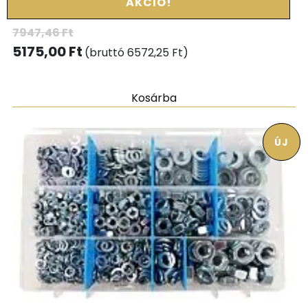
AKCIÓ!
7947,46
Ft
5175,00
Ft
(bruttó
6572,25
Ft
)
Kosárba
ÚJ