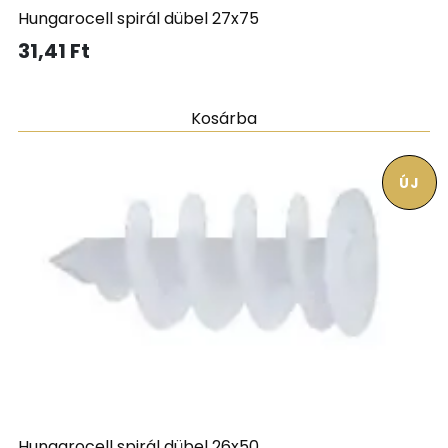
Hungarocell spirál dübel 27x75
31,41
Ft
Kosárba
ÚJ
Hungarocell spirál dübel 26x50