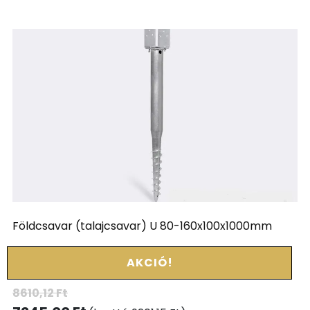
Földcsavar (talajcsavar) U 80-160x100x1000mm
AKCIÓ!
8610,12
Ft