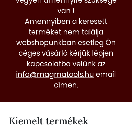
vegyen amennyire szüksége
van !
Amennyiben a keresett
terméket nem találja
webshopunkban esetleg Ön
céges vásárló kérjük lépjen
kapcsolatba velünk az
info@magmatools.hu
email
címen.
Kiemelt termékek