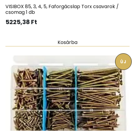
VISIBOX 85, 3, 4, 5, Faforgácslap Torx csavarok /
csomag 1 db
5225,38
Ft
Kosárba
ÚJ