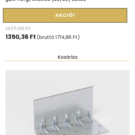
AKCIÓ!
1477,56
Ft
1350,36
Ft
(bruttó
1714,96
Ft
)
Kosárba