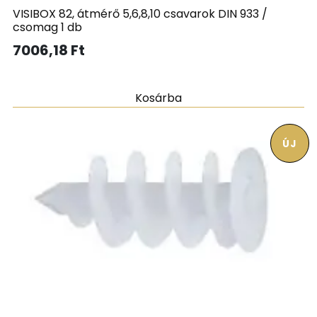
VISIBOX 82, átmérő 5,6,8,10 csavarok DIN 933 /
csomag 1 db
7006,18
Ft
Kosárba
ÚJ