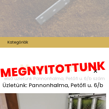
Kategóriák
MEGNYITOTTUNK
Megnyitottuk
×
első üzletünk Pannonhalma, Petőfi u. 6/b szám
Üzletünk: Pannonhalma, Petőfi u. 6/b
alatt