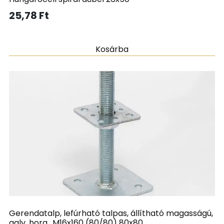
25,78
Ft
Kosárba
Gerendatalp, lefúrható talpas, állítható magasságú,
galv. horg., M16x160 (80/80) 80x80