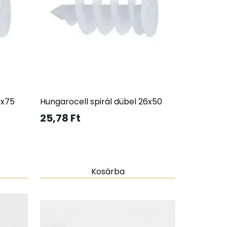
7x75
Hungarocell spirál dübel 26x50
25,78
Ft
Kosárba