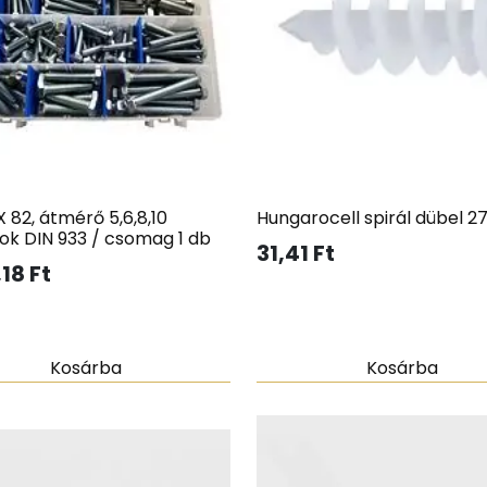
 82, átmérő 5,6,8,10
Hungarocell spirál dübel 2
ok DIN 933 / csomag 1 db
31,41
Ft
,18
Ft
Kosárba
Kosárba