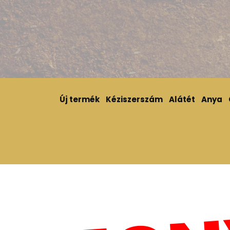
Új termék
Kéziszerszám
Alátét
Anya