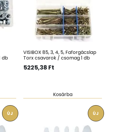
VISIBOX 85, 3, 4, 5, Faforgácslap
1 db
Torx csavarok / csomag 1 db
5225,38
Ft
Kosárba
ÚJ
ÚJ