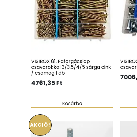
VISIBOX 81, Faforgácslap
VISIBOX
csavarokkal 3/3,5/4/5 sárga cink
csavar
/ csomag 1 db
7006
4761,35
Ft
Kosárba
AKCIÓ!