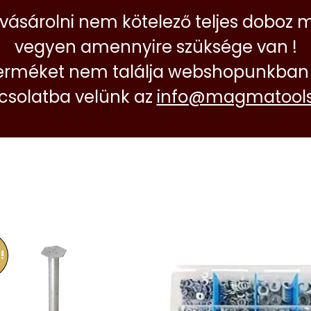
 vásárolni nem kötelező teljes doboz 
vegyen amennyire szüksége van !
erméket nem találja webshopunkban 
pcsolatba velünk az
info@magmatools
!