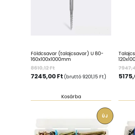
Földcsavar (talajcsavar) U 80-
Talajc
160x100x1000mm
120x1
8610,12
Ft
7947,
7245,00
Ft
5175
(bruttó
9201,15
Ft
)
Kosárba
ÚJ