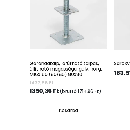
Gerendatalp, lefúrható talpas,
Sarokv
állítható magasságú, galv. horg.,
163,5
M16x160 (80/80) 80x80
1477,56
Ft
1350,36
Ft
(bruttó
1714,96
Ft
)
Kosárba