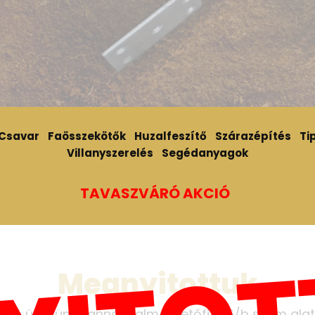
Csavar
Faösszekötők
Huzalfeszítő
Szárazépítés
Tip
Villanyszerelés
Segédanyagok
TAVASZVÁRÓ AKCIÓ
Megnyitottuk
első üzletünk Pannonhalma, Petőfi u. 6/b szám alat