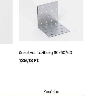
5
Sarokvas tüzihorg 60x60/60
139,13
Ft
Kosárba