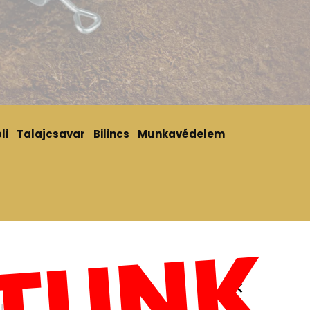
li
Talajcsavar
Bilincs
Munkavédelem
×
t