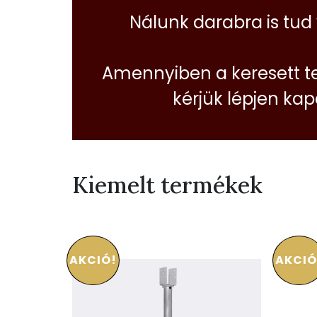
Nálunk darabra is tud
Amennyiben a keresett t
kérjük lépjen ka
Kiemelt termékek
AKCIÓ!
AKCIÓ