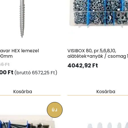
savar HEX lemezel
VISIBOX 80, pr.5,6,8,10,
000mm
alátétek+anyák / csomag 
46
Ft
4042,92
Ft
,00
Ft
(bruttó
6572,25
Ft
)
Kosárba
Kosárba
ÚJ