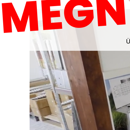
MEGN
Ü