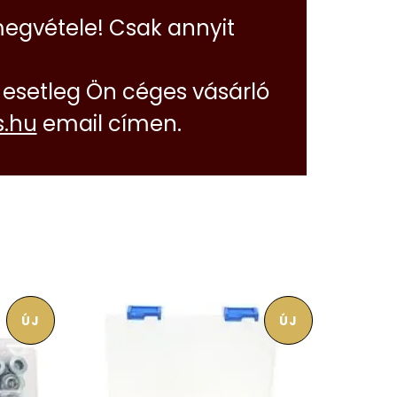
megvétele! Csak annyit
esetleg Ön céges vásárló
.hu
email címen.
ÚJ
ÚJ