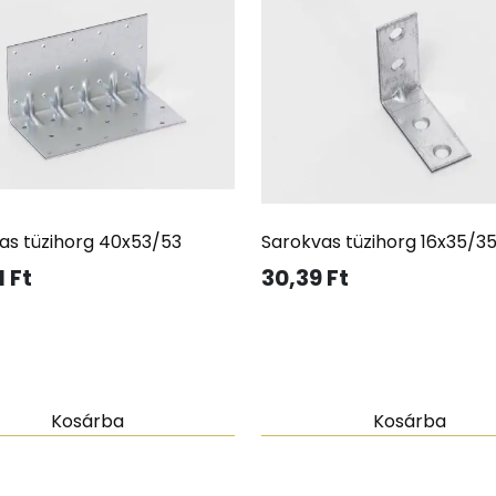
as tüzihorg 40x53/53
Sarokvas tüzihorg 16x35/3
1
Ft
30,39
Ft
Kosárba
Kosárba