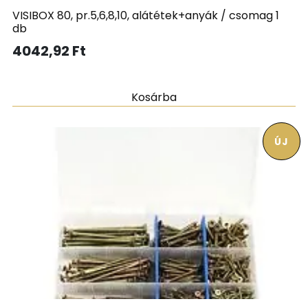
VISIBOX 80, pr.5,6,8,10, alátétek+anyák / csomag 1
db
4042,92
Ft
Kosárba
ÚJ