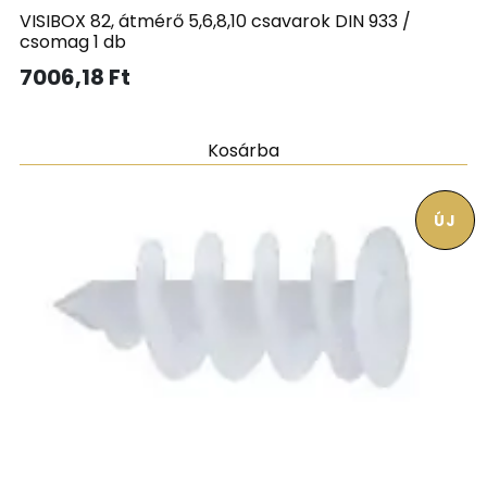
VISIBOX 82, átmérő 5,6,8,10 csavarok DIN 933 /
csomag 1 db
7006,18
Ft
Kosárba
ÚJ