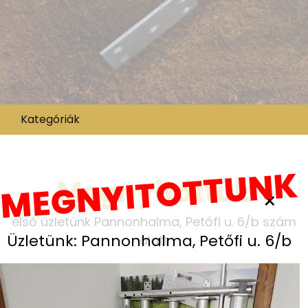
Kategóriák
MEGNYITOTTUNK
Megnyitottuk
×
első üzletünk Pannonhalma, Petőfi u. 6/b szám
Üzletünk: Pannonhalma, Petőfi u. 6/b
alatt