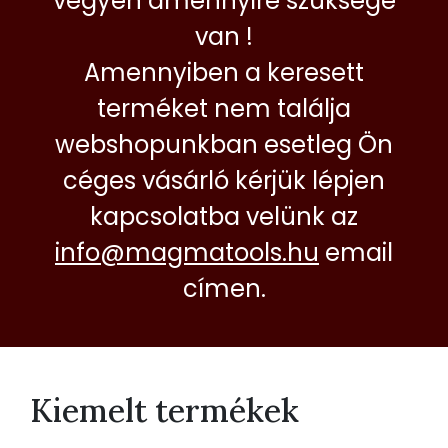
vegyen amennyire szüksége
van !
Amennyiben a keresett
terméket nem találja
webshopunkban esetleg Ön
céges vásárló kérjük lépjen
kapcsolatba velünk az
info@magmatools.hu
email
címen.
Kiemelt termékek