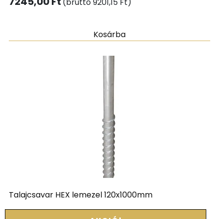
7245,00
Ft
(bruttó
9201,15
Ft
)
Kosárba
Talajcsavar HEX lemezel 120x1000mm