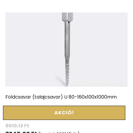
Földcsavar (talajcsavar) U 80-160x100x1000mm
AKCIÓ!
8610,12
Ft