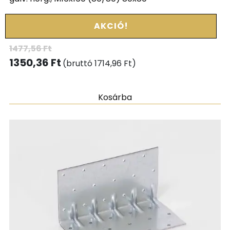
AKCIÓ!
1477,56
Ft
1350,36
Ft
(bruttó
1714,96
Ft
)
Kosárba