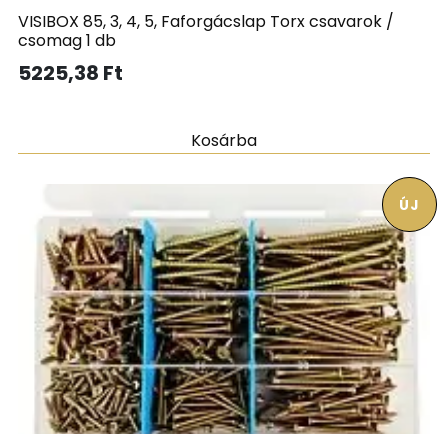
VISIBOX 85, 3, 4, 5, Faforgácslap Torx csavarok /
csomag 1 db
5225,38
Ft
Kosárba
ÚJ