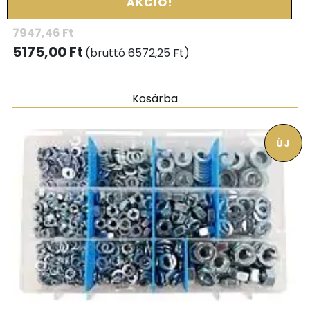
AKCIÓ!
7947,46
Ft
5175,00
Ft
(bruttó
6572,25
Ft
)
Kosárba
ÚJ