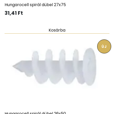
Hungarocell spirál dübel 27x75
31,41
Ft
Kosárba
ÚJ
Hungarocell spirál dübel 26x50