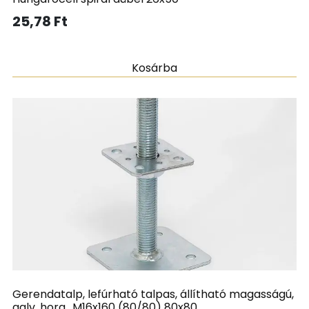
25,78
Ft
Kosárba
Gerendatalp, lefúrható talpas, állítható magasságú,
galv. horg., M16x160 (80/80) 80x80