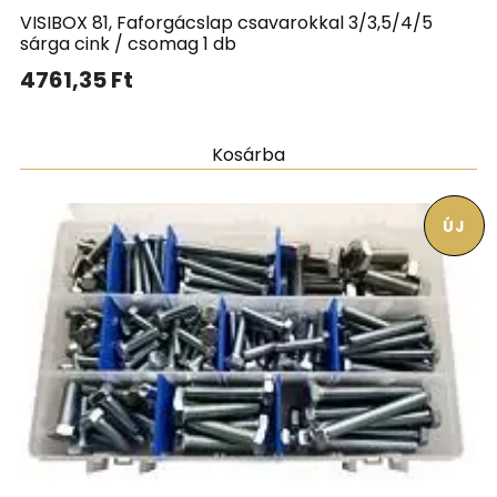
VISIBOX 81, Faforgácslap csavarokkal 3/3,5/4/5
sárga cink / csomag 1 db
4761,35
Ft
Kosárba
ÚJ