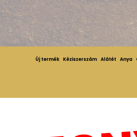
Új termék
Kéziszerszám
Alátét
Anya