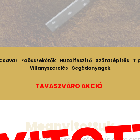
Csavar
Faösszekötők
Huzalfeszítő
Szárazépítés
Tip
Villanyszerelés
Segédanyagok
TAVASZVÁRÓ AKCIÓ
Megnyitottuk
első üzletünk Pannonhalma, Petőfi u. 6/b szám alat