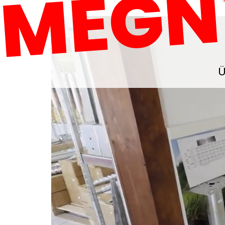
MEGN
Ü