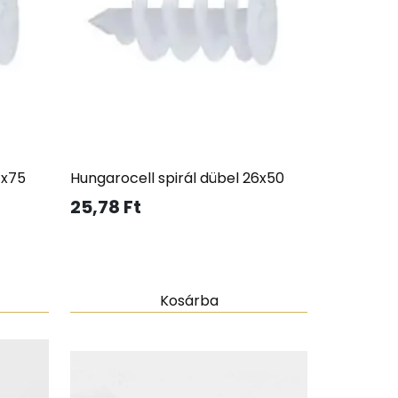
7x75
Hungarocell spirál dübel 26x50
25,78
Ft
Kosárba