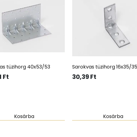
as tüzihorg 40x53/53
Sarokvas tüzihorg 16x35/3
1
Ft
30,39
Ft
Kosárba
Kosárba