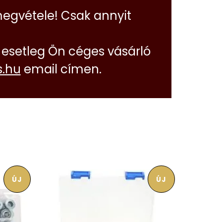
megvétele! Csak annyit
esetleg Ön céges vásárló
.hu
email címen.
ÚJ
ÚJ