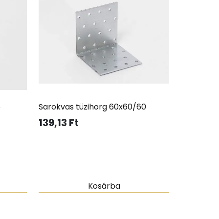
5
Sarokvas tüzihorg 60x60/60
139,13
Ft
Kosárba