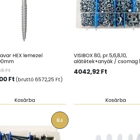
savar HEX lemezel
VISIBOX 80, pr.5,6,8,10,
000mm
alátétek+anyák / csomag 
46
Ft
4042,92
Ft
,00
Ft
(bruttó
6572,25
Ft
)
Kosárba
Kosárba
ÚJ