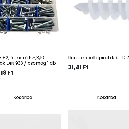
 82, átmérő 5,6,8,10
Hungarocell spirál dübel 2
ok DIN 933 / csomag 1 db
31,41
Ft
,18
Ft
Kosárba
Kosárba