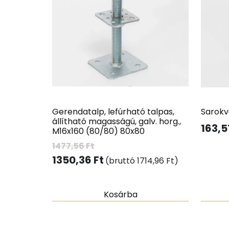
Gerendatalp, lefúrható talpas,
Sarokv
állítható magasságú, galv. horg.,
163,5
M16x160 (80/80) 80x80
1477,56
Ft
1350,36
Ft
(bruttó
1714,96
Ft
)
Kosárba