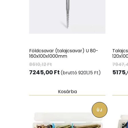
Földcsavar (talajcsavar) U 80-
Talajc
160x100x1000mm
120x1
8610,12
Ft
7947,
7245,00
Ft
5175
(bruttó
9201,15
Ft
)
Kosárba
ÚJ