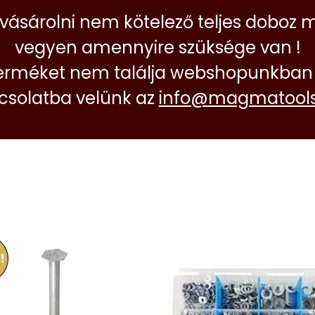
 vásárolni nem kötelező teljes doboz 
vegyen amennyire szüksége van !
erméket nem találja webshopunkban 
pcsolatba velünk az
info@magmatools
!