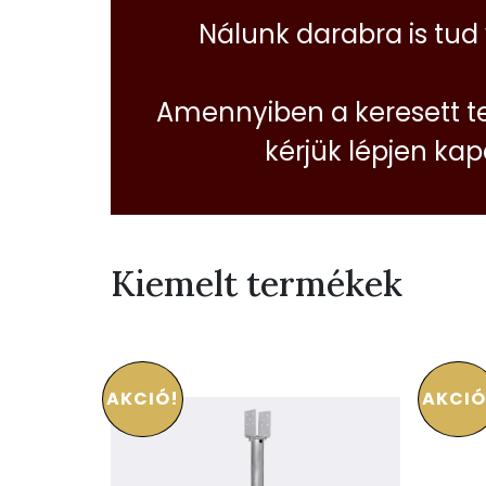
Nálunk darabra is tud
Amennyiben a keresett t
kérjük lépjen ka
Kiemelt termékek
AKCIÓ!
AKCIÓ