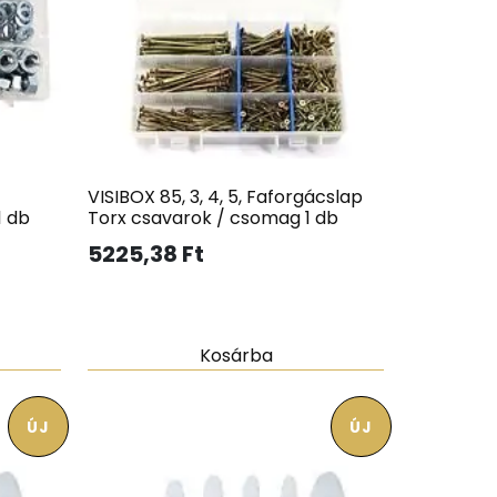
VISIBOX 85, 3, 4, 5, Faforgácslap
1 db
Torx csavarok / csomag 1 db
5225,38
Ft
Kosárba
ÚJ
ÚJ