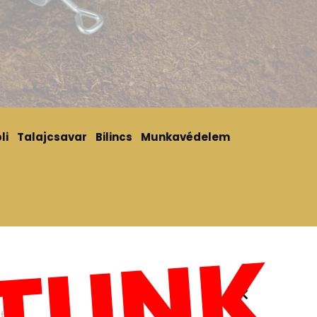
li
Talajcsavar
Bilincs
Munkavédelem
×
t