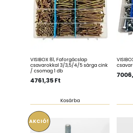
VISIBOX 81, Faforgácslap
VISIBOX
csavarokkal 3/3,5/4/5 sárga cink
csavar
/ csomag 1 db
7006
4761,35
Ft
Kosárba
AKCIÓ!