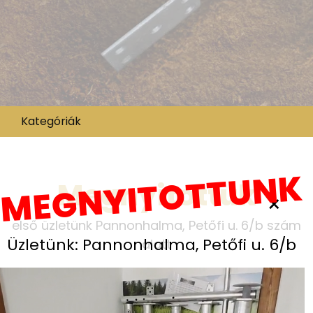
Kategóriák
MEGNYITOTTUNK
Megnyitottuk
×
első üzletünk Pannonhalma, Petőfi u. 6/b szám
Üzletünk: Pannonhalma, Petőfi u. 6/b
alatt