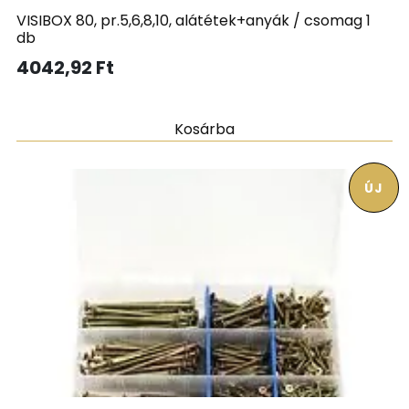
VISIBOX 80, pr.5,6,8,10, alátétek+anyák / csomag 1
db
4042,92
Ft
Kosárba
ÚJ