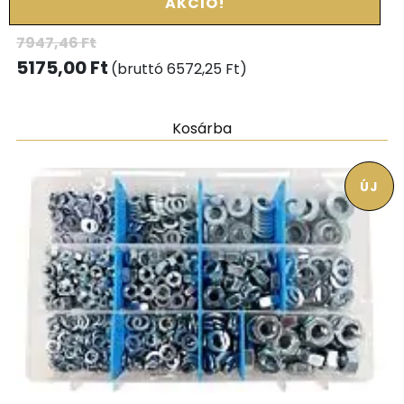
AKCIÓ!
7947,46
Ft
5175,00
Ft
(bruttó
6572,25
Ft
)
Kosárba
ÚJ