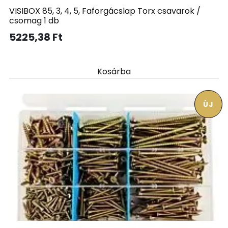
VISIBOX 85, 3, 4, 5, Faforgácslap Torx csavarok /
csomag 1 db
5225,38
Ft
Kosárba
ÚJ