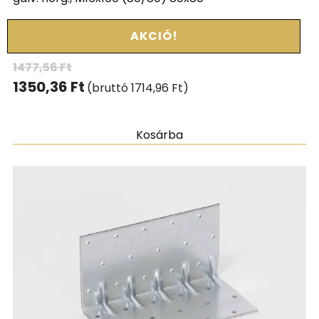
AKCIÓ!
1477,56
Ft
1350,36
Ft
(bruttó
1714,96
Ft
)
Kosárba