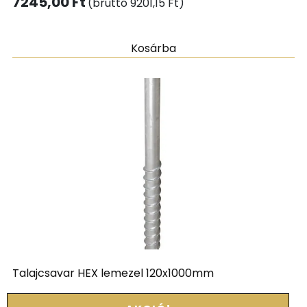
7245,00
Ft
(bruttó
9201,15
Ft
)
Kosárba
Talajcsavar HEX lemezel 120x1000mm