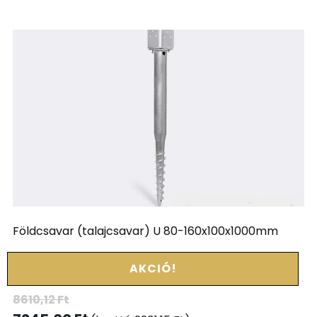
Földcsavar (talajcsavar) U 80-160x100x1000mm
AKCIÓ!
8610,12
Ft