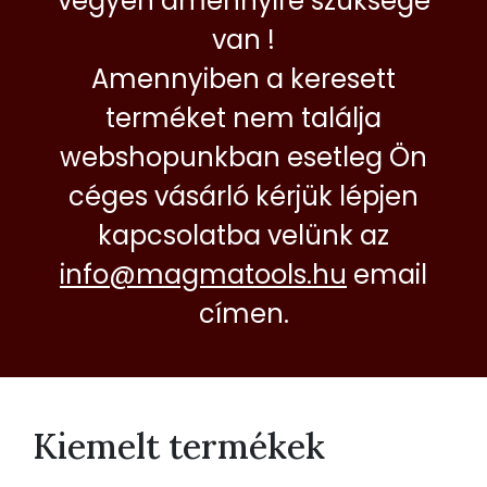
vegyen amennyire szüksége
van !
Amennyiben a keresett
terméket nem találja
webshopunkban esetleg Ön
céges vásárló kérjük lépjen
kapcsolatba velünk az
info@magmatools.hu
email
címen.
Kiemelt termékek