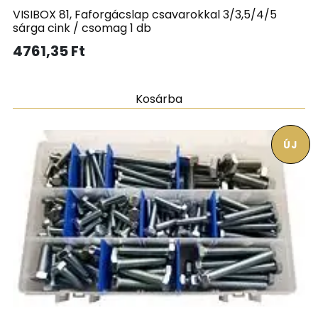
VISIBOX 81, Faforgácslap csavarokkal 3/3,5/4/5
sárga cink / csomag 1 db
4761,35
Ft
Kosárba
ÚJ