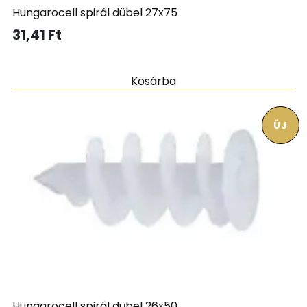
Hungarocell spirál dübel 27x75
31,41
Ft
Kosárba
ÚJ
Hungarocell spirál dübel 26x50