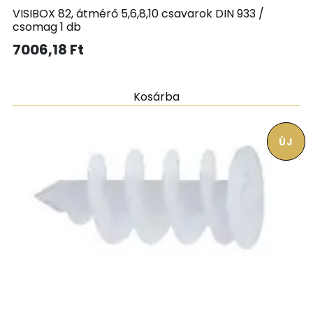
VISIBOX 82, átmérő 5,6,8,10 csavarok DIN 933 /
csomag 1 db
7006,18
Ft
Kosárba
ÚJ