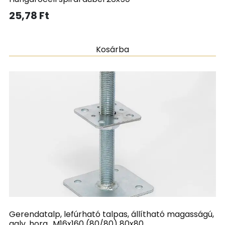
25,78
Ft
Kosárba
Gerendatalp, lefúrható talpas, állítható magasságú,
galv. horg., M16x160 (80/80) 80x80