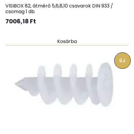
VISIBOX 82, átmérő 5,6,8,10 csavarok DIN 933 /
csomag 1 db
7006,18
Ft
Kosárba
ÚJ