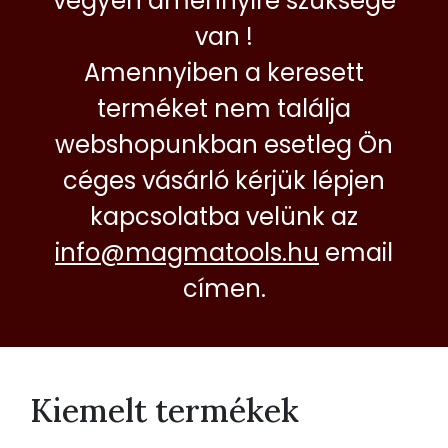
vegyen amennyire szüksége
van !
Amennyiben a keresett
terméket nem találja
webshopunkban esetleg Ön
céges vásárló kérjük lépjen
kapcsolatba velünk az
info@magmatools.hu
email
címen.
Kiemelt termékek