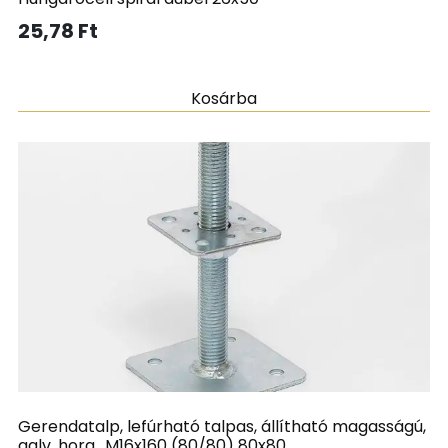
25,78
Ft
Kosárba
Gerendatalp, lefúrható talpas, állítható magasságú,
galv. horg., M16x160 (80/80) 80x80