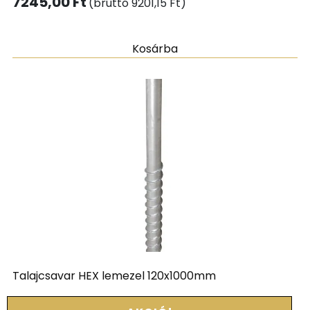
7245,00
Ft
(bruttó
9201,15
Ft
)
Kosárba
Talajcsavar HEX lemezel 120x1000mm