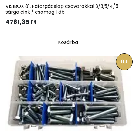
VISIBOX 81, Faforgácslap csavarokkal 3/3,5/4/5
sárga cink / csomag 1 db
4761,35
Ft
Kosárba
ÚJ