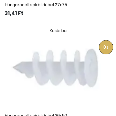
Hungarocell spirál dübel 27x75
31,41
Ft
Kosárba
ÚJ
Hungarocell spirál dübel 26x50