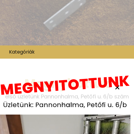
Kategóriák
MEGNYITOTTUNK
Megnyitottuk
×
első üzletünk Pannonhalma, Petőfi u. 6/b szám
Üzletünk: Pannonhalma, Petőfi u. 6/b
alatt