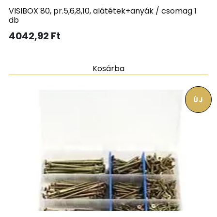
VISIBOX 80, pr.5,6,8,10, alátétek+anyák / csomag 1
db
4042,92
Ft
Kosárba
ÚJ