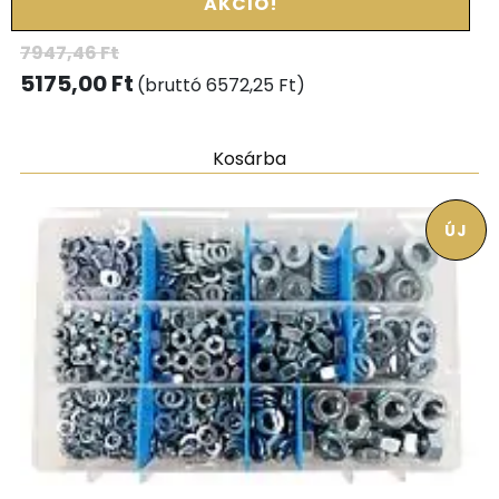
AKCIÓ!
7947,46
Ft
5175,00
Ft
(bruttó
6572,25
Ft
)
Kosárba
ÚJ