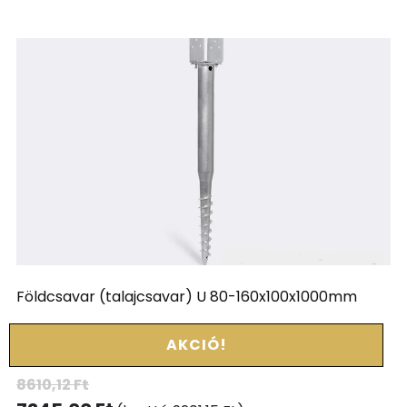
Földcsavar (talajcsavar) U 80-160x100x1000mm
AKCIÓ!
8610,12
Ft