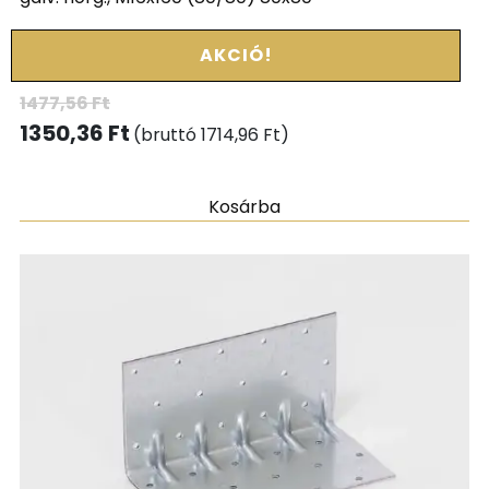
AKCIÓ!
1477,56
Ft
1350,36
Ft
(bruttó
1714,96
Ft
)
Kosárba