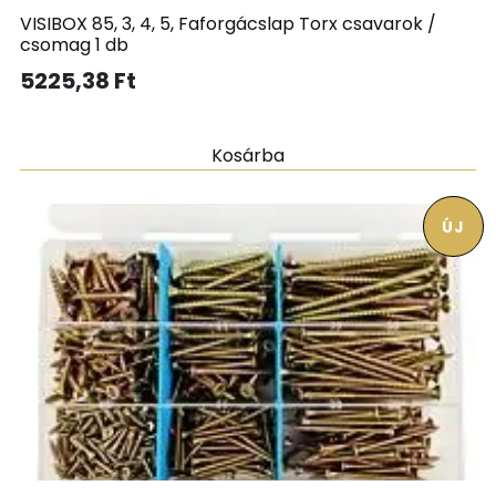
VISIBOX 85, 3, 4, 5, Faforgácslap Torx csavarok /
csomag 1 db
5225,38
Ft
Kosárba
ÚJ