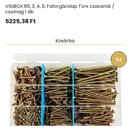
VISIBOX 85, 3, 4, 5, Faforgácslap Torx csavarok /
csomag 1 db
5225,38
Ft
Kosárba
ÚJ