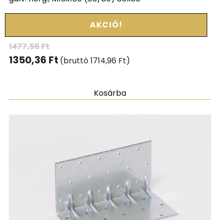
AKCIÓ!
1477,56
Ft
1350,36
Ft
(bruttó
1714,96
Ft
)
Kosárba