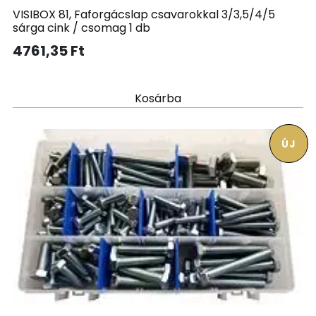
VISIBOX 81, Faforgácslap csavarokkal 3/3,5/4/5
sárga cink / csomag 1 db
4761,35
Ft
Kosárba
ÚJ