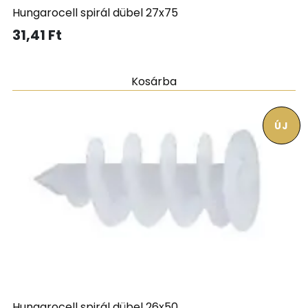
Hungarocell spirál dübel 27x75
31,41
Ft
Kosárba
ÚJ
Hungarocell spirál dübel 26x50