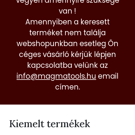
vegyen amennyire szüksége
van !
Amennyiben a keresett
terméket nem találja
webshopunkban esetleg Ön
céges vásárló kérjük lépjen
kapcsolatba velünk az
info@magmatools.hu
email
címen.
Kiemelt termékek