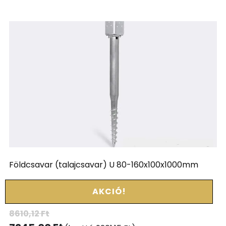
Földcsavar (talajcsavar) U 80-160x100x1000mm
AKCIÓ!
8610,12
Ft