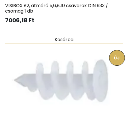
VISIBOX 82, átmérő 5,6,8,10 csavarok DIN 933 /
csomag 1 db
7006,18
Ft
Kosárba
ÚJ