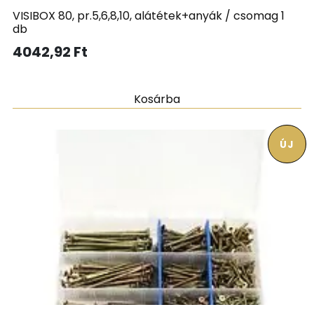
VISIBOX 80, pr.5,6,8,10, alátétek+anyák / csomag 1
db
4042,92
Ft
Kosárba
ÚJ