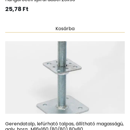
25,78
Ft
Kosárba
Gerendatalp, lefúrható talpas, állítható magasságú,
galv. horg., M16x160 (80/80) 80x80