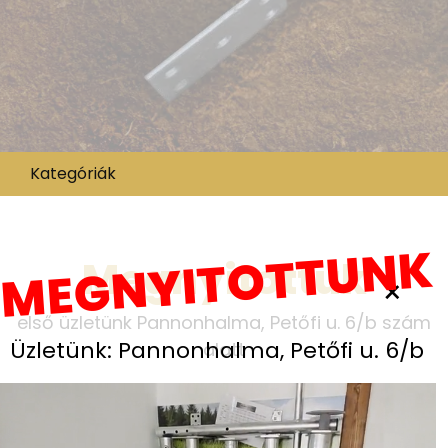
Kategóriák
MEGNYITOTTUNK
Megnyitottuk
×
első üzletünk Pannonhalma, Petőfi u. 6/b szám
Üzletünk: Pannonhalma, Petőfi u. 6/b
alatt