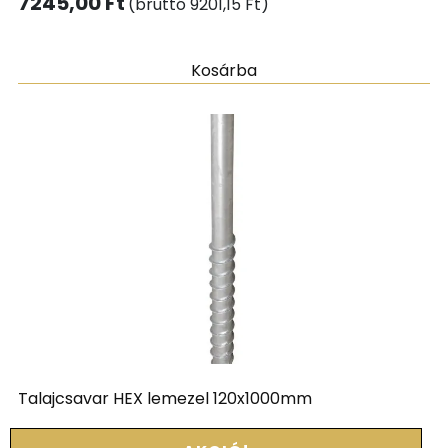
7245,00
Ft
(bruttó
9201,15
Ft
)
Kosárba
Talajcsavar HEX lemezel 120x1000mm