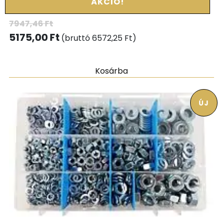
AKCIÓ!
7947,46
Ft
5175,00
Ft
(bruttó
6572,25
Ft
)
Kosárba
ÚJ