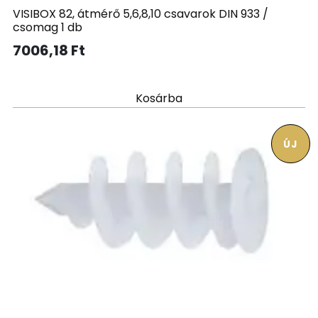
VISIBOX 82, átmérő 5,6,8,10 csavarok DIN 933 /
csomag 1 db
7006,18
Ft
Kosárba
ÚJ