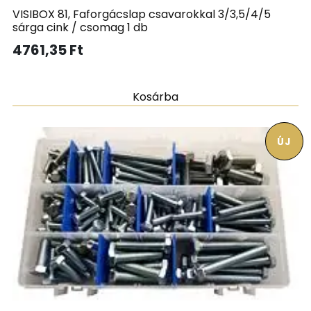
VISIBOX 81, Faforgácslap csavarokkal 3/3,5/4/5
sárga cink / csomag 1 db
4761,35
Ft
Kosárba
ÚJ