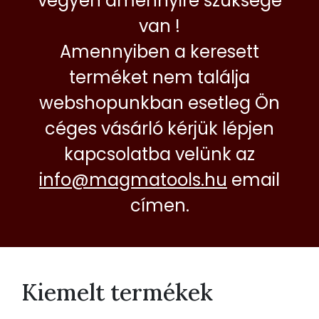
vegyen amennyire szüksége
van !
Amennyiben a keresett
terméket nem találja
webshopunkban esetleg Ön
céges vásárló kérjük lépjen
kapcsolatba velünk az
info@magmatools.hu
email
címen.
Kiemelt termékek