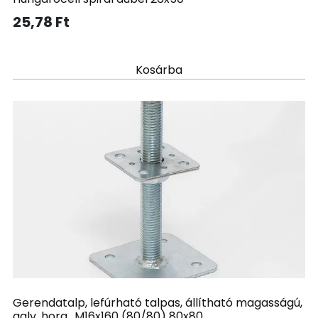
25,78
Ft
Kosárba
Gerendatalp, lefúrható talpas, állítható magasságú,
galv. horg., M16x160 (80/80) 80x80