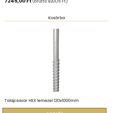
7245,00
Ft
(bruttó
9201,15
Ft
)
Kosárba
Talajcsavar HEX lemezel 120x1000mm