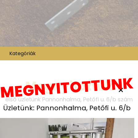
Kategóriák
MEGNYITOTTUNK
Megnyitottuk
×
első üzletünk Pannonhalma, Petőfi u. 6/b szám
Üzletünk: Pannonhalma, Petőfi u. 6/b
alatt