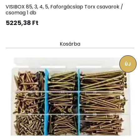
VISIBOX 85, 3, 4, 5, Faforgácslap Torx csavarok /
csomag 1 db
5225,38
Ft
Kosárba
ÚJ