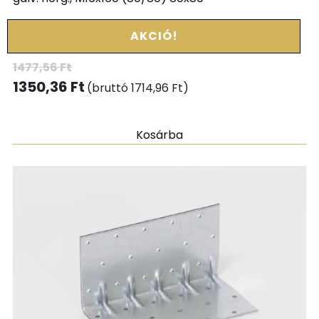
AKCIÓ!
1477,56
Ft
1350,36
Ft
(bruttó
1714,96
Ft
)
Kosárba