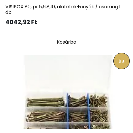
VISIBOX 80, pr.5,6,8,10, alátétek+anyák / csomag 1
db
4042,92
Ft
Kosárba
ÚJ