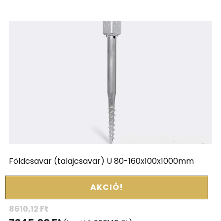
Földcsavar (talajcsavar) U 80-160x100x1000mm
AKCIÓ!
8610,12
Ft