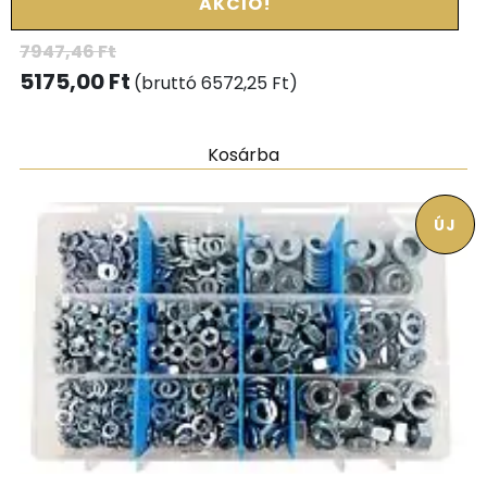
AKCIÓ!
7947,46
Ft
5175,00
Ft
(bruttó
6572,25
Ft
)
Kosárba
ÚJ