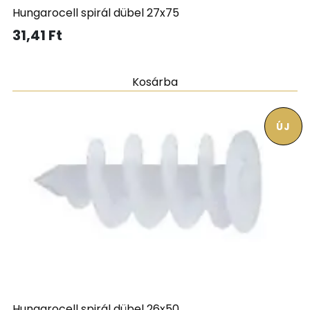
Hungarocell spirál dübel 27x75
31,41
Ft
Kosárba
ÚJ
Hungarocell spirál dübel 26x50