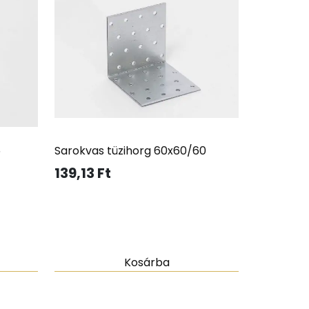
5
Sarokvas tüzihorg 60x60/60
139,13
Ft
Kosárba