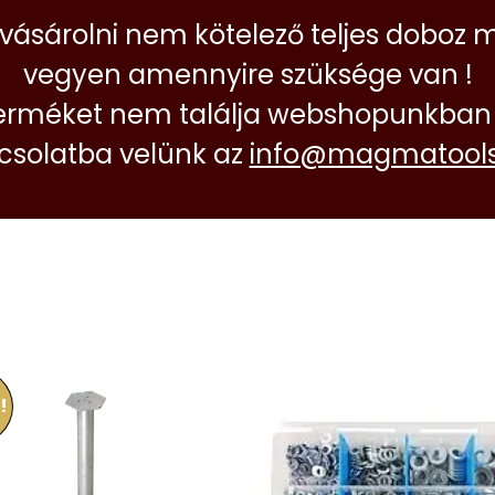
 vásárolni nem kötelező teljes doboz 
vegyen amennyire szüksége van !
erméket nem találja webshopunkban 
pcsolatba velünk az
info@magmatools
!