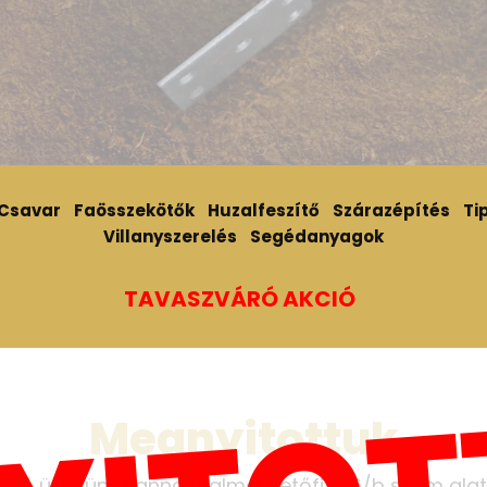
Csavar
Faösszekötők
Huzalfeszítő
Szárazépítés
Tip
Villanyszerelés
Segédanyagok
TAVASZVÁRÓ AKCIÓ
Megnyitottuk
első üzletünk Pannonhalma, Petőfi u. 6/b szám alat