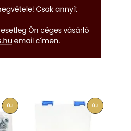
megvétele! Csak annyit
esetleg Ön céges vásárló
.hu
email címen.
ÚJ
ÚJ