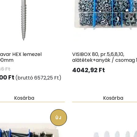
savar HEX lemezel
VISIBOX 80, pr.5,6,8,10,
000mm
alátétek+anyák / csomag 
46
Ft
4042,92
Ft
,00
Ft
(bruttó
6572,25
Ft
)
Kosárba
Kosárba
ÚJ