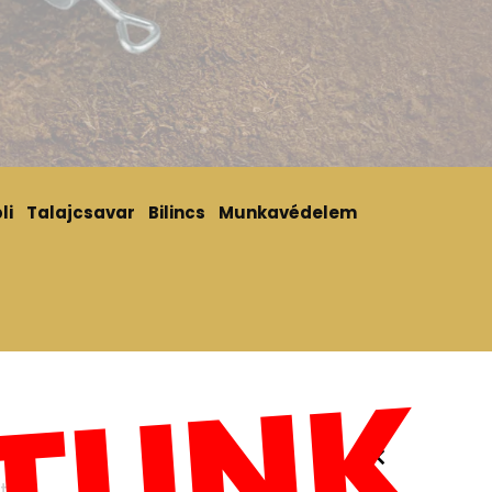
li
Talajcsavar
Bilincs
Munkavédelem
×
t