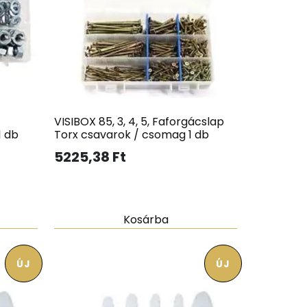
VISIBOX 85, 3, 4, 5, Faforgácslap
1 db
Torx csavarok / csomag 1 db
5225,38
Ft
Kosárba
ÚJ
ÚJ