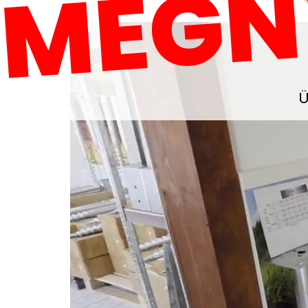
MEGN
Ü