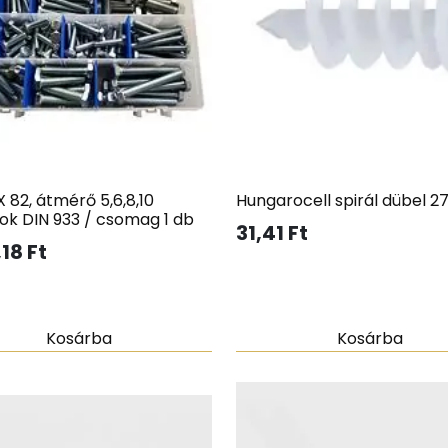
 82, átmérő 5,6,8,10
Hungarocell spirál dübel 2
ok DIN 933 / csomag 1 db
31,41
Ft
,18
Ft
Kosárba
Kosárba