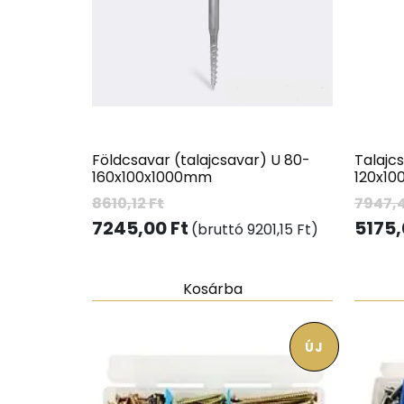
Földcsavar (talajcsavar) U 80-
Talajc
160x100x1000mm
120x1
8610,12
Ft
7947,
7245,00
Ft
5175
(bruttó
9201,15
Ft
)
Kosárba
ÚJ