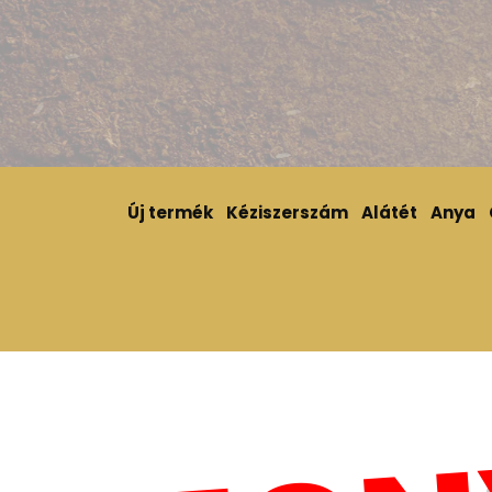
Új termék
Kéziszerszám
Alátét
Anya