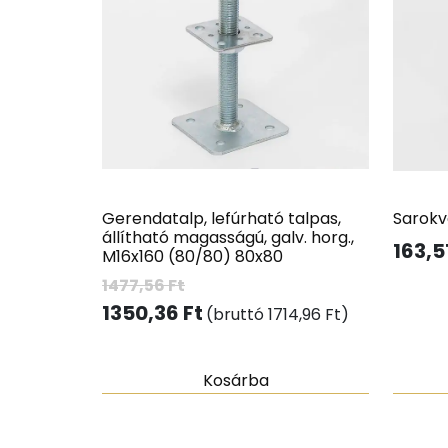
Gerendatalp, lefúrható talpas,
Sarokv
állítható magasságú, galv. horg.,
163,5
M16x160 (80/80) 80x80
1477,56
Ft
1350,36
Ft
(bruttó
1714,96
Ft
)
Kosárba