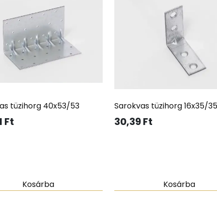
as tüzihorg 40x53/53
Sarokvas tüzihorg 16x35/3
1
Ft
30,39
Ft
Kosárba
Kosárba