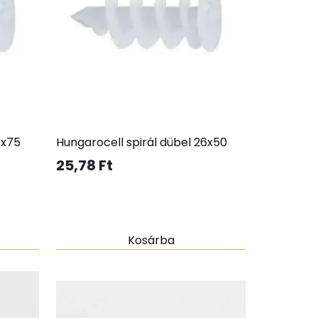
7x75
Hungarocell spirál dübel 26x50
25,78
Ft
Kosárba