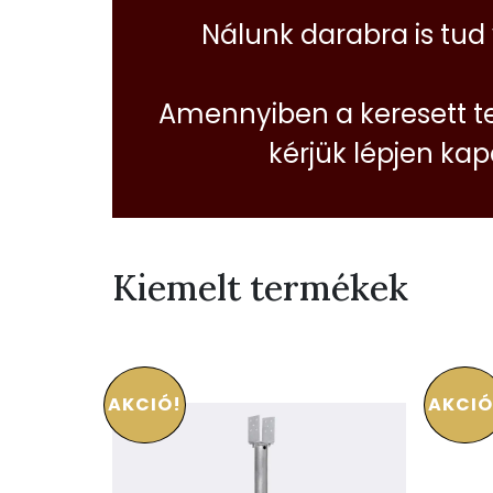
Nálunk darabra is tud
Amennyiben a keresett t
kérjük lépjen ka
Kiemelt termékek
AKCIÓ!
AKCIÓ