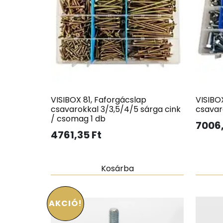
VISIBOX 81, Faforgácslap
VISIBOX
csavarokkal 3/3,5/4/5 sárga cink
csavar
/ csomag 1 db
7006
4761,35
Ft
Kosárba
AKCIÓ!