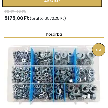
AKCIÓ!
7947,46
Ft
5175,00
Ft
(bruttó
6572,25
Ft
)
Kosárba
ÚJ