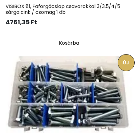
VISIBOX 81, Faforgácslap csavarokkal 3/3,5/4/5
sárga cink / csomag 1 db
4761,35
Ft
Kosárba
ÚJ