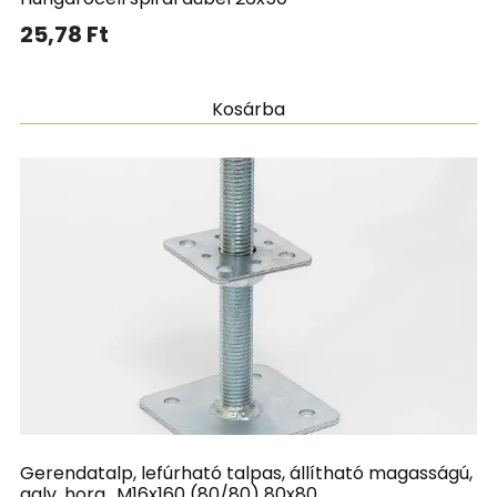
25,78
Ft
Kosárba
Gerendatalp, lefúrható talpas, állítható magasságú,
galv. horg., M16x160 (80/80) 80x80