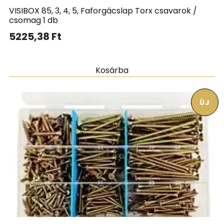
VISIBOX 85, 3, 4, 5, Faforgácslap Torx csavarok /
csomag 1 db
5225,38
Ft
Kosárba
ÚJ