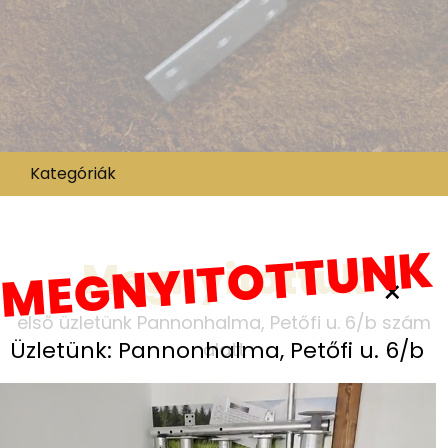
Kategóriák
MEGNYITOTTUNK
Megnyitottuk
×
első üzletünk Pannonhalma, Petőfi u. 6/b szám
Üzletünk: Pannonhalma, Petőfi u. 6/b
alatt