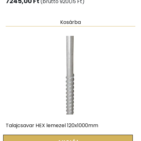
7245,00
Ft
(bruttó
9201,15
Ft
)
Kosárba
Talajcsavar HEX lemezel 120x1000mm