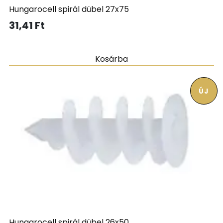
Hungarocell spirál dübel 27x75
31,41
Ft
Kosárba
ÚJ
Hungarocell spirál dübel 26x50