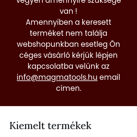
vegyen amennyire szüksége
van !
Amennyiben a keresett
terméket nem találja
webshopunkban esetleg Ön
céges vásárló kérjük lépjen
kapcsolatba velünk az
info@magmatools.hu
email
címen.
Kiemelt termékek