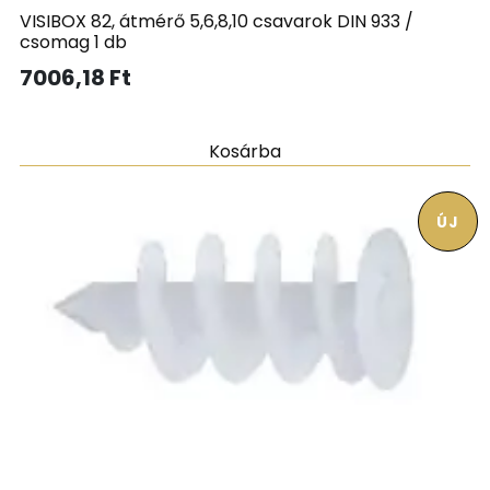
VISIBOX 82, átmérő 5,6,8,10 csavarok DIN 933 /
csomag 1 db
7006,18
Ft
Kosárba
ÚJ