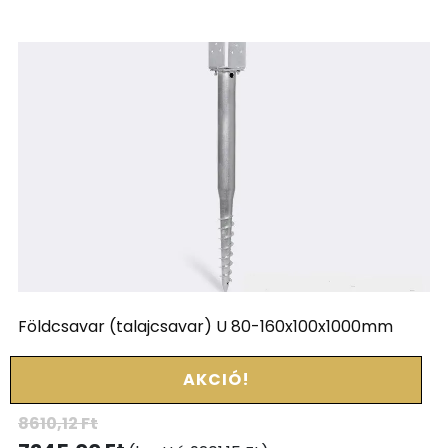
Földcsavar (talajcsavar) U 80-160x100x1000mm
AKCIÓ!
8610,12
Ft