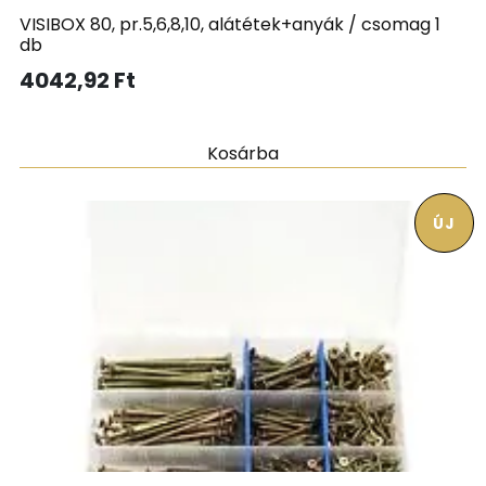
VISIBOX 80, pr.5,6,8,10, alátétek+anyák / csomag 1
db
4042,92
Ft
Kosárba
ÚJ