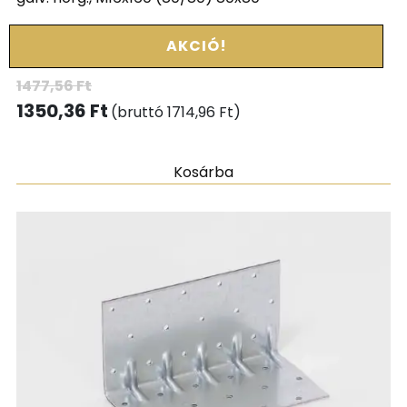
AKCIÓ!
1477,56
Ft
1350,36
Ft
(bruttó
1714,96
Ft
)
Kosárba