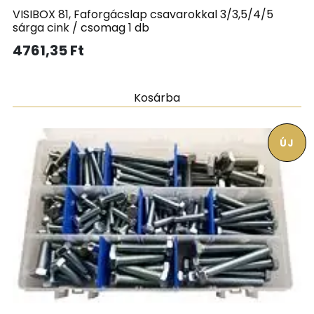
VISIBOX 81, Faforgácslap csavarokkal 3/3,5/4/5
sárga cink / csomag 1 db
4761,35
Ft
Kosárba
ÚJ