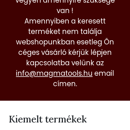
vegyen amennyire szüksége
van !
Amennyiben a keresett
terméket nem találja
webshopunkban esetleg Ön
céges vásárló kérjük lépjen
kapcsolatba velünk az
info@magmatools.hu
email
címen.
Kiemelt termékek