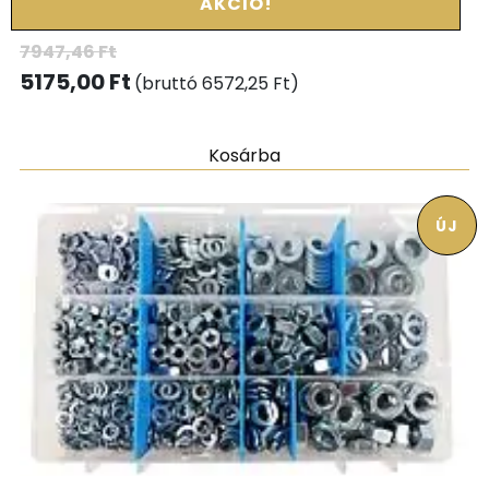
AKCIÓ!
7947,46
Ft
5175,00
Ft
(bruttó
6572,25
Ft
)
Kosárba
ÚJ