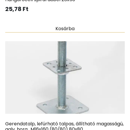
25,78
Ft
Kosárba
Gerendatalp, lefúrható talpas, állítható magasságú,
galv. horg., M16x160 (80/80) 80x80