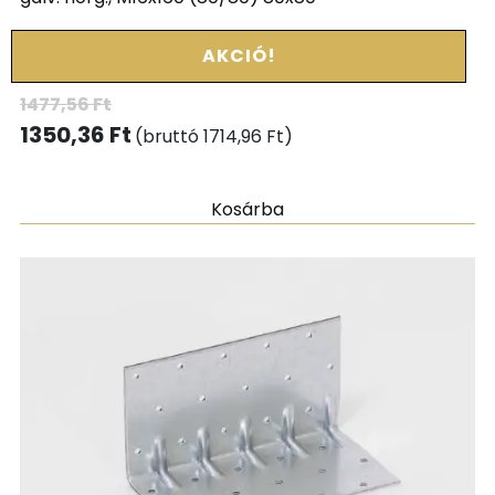
AKCIÓ!
1477,56
Ft
1350,36
Ft
(bruttó
1714,96
Ft
)
Kosárba