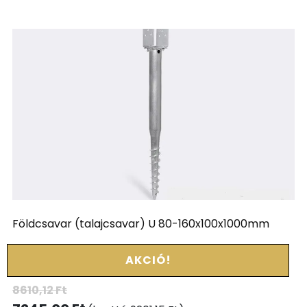
Földcsavar (talajcsavar) U 80-160x100x1000mm
AKCIÓ!
8610,12
Ft