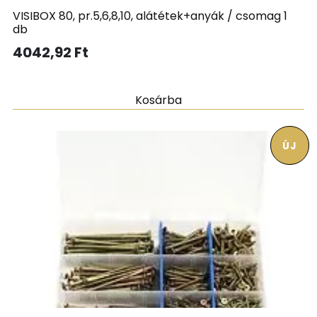
VISIBOX 80, pr.5,6,8,10, alátétek+anyák / csomag 1
db
4042,92
Ft
Kosárba
ÚJ