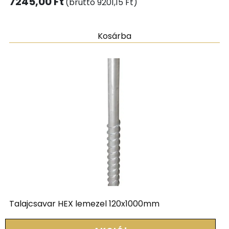
7245,00
Ft
(bruttó
9201,15
Ft
)
Kosárba
Talajcsavar HEX lemezel 120x1000mm