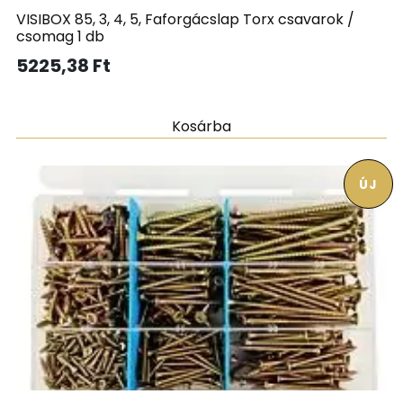
VISIBOX 85, 3, 4, 5, Faforgácslap Torx csavarok /
csomag 1 db
5225,38
Ft
Kosárba
ÚJ