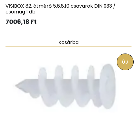
VISIBOX 82, átmérő 5,6,8,10 csavarok DIN 933 /
csomag 1 db
7006,18
Ft
Kosárba
ÚJ