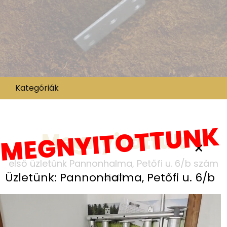
Kategóriák
MEGNYITOTTUNK
Megnyitottuk
×
első üzletünk Pannonhalma, Petőfi u. 6/b szám
Üzletünk: Pannonhalma, Petőfi u. 6/b
alatt