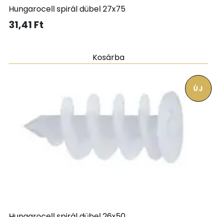
Hungarocell spirál dübel 27x75
31,41
Ft
Kosárba
ÚJ
Hungarocell spirál dübel 26x50