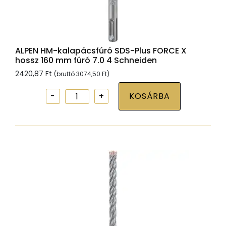
mennyiség
ALPEN HM-kalapácsfúró SDS-Plus FORCE X
hossz 160 mm fúró 7.0 4 Schneiden
2420,87
Ft
(bruttó
3074,50
Ft
)
ALPEN
KOSÁRBA
HM-
kalapácsfúró
SDS-
Plus
FORCE
X
hossz
160
mm
fúró