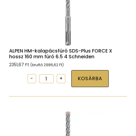
7.0
4
Schneiden
mennyiség
ALPEN HM-kalapácsfúró SDS-Plus FORCE X
hossz 160 mm fúró 6.5 4 Schneiden
2351,67
Ft
(bruttó
2986,62
Ft
)
ALPEN
KOSÁRBA
HM-
kalapácsfúró
SDS-
Plus
FORCE
X
hossz
160