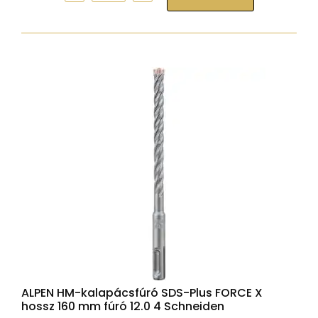
HM-
kalapácsfúró
SDS-
Plus
FORCE
X
hossz
160
mm
fúró
14.0
4
Schneiden
mennyiség
ALPEN HM-kalapácsfúró SDS-Plus FORCE X
hossz 160 mm fúró 12.0 4 Schneiden