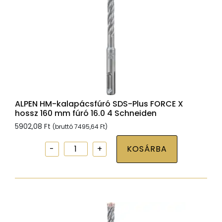
Schneiden
mennyiség
ALPEN HM-kalapácsfúró SDS-Plus FORCE X
hossz 160 mm fúró 16.0 4 Schneiden
5902,08
Ft
(bruttó
7495,64
Ft
)
ALPEN
KOSÁRBA
HM-
kalapácsfúró
SDS-
Plus
FORCE
X