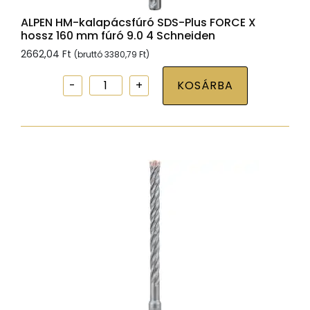
ALPEN HM-kalapácsfúró SDS-Plus FORCE X
hossz 160 mm fúró 9.0 4 Schneiden
2662,04
Ft
(bruttó
3380,79
Ft
)
ALPEN
KOSÁRBA
HM-
kalapácsfúró
SDS-
Plus
FORCE
X
hossz
160
mm
fúró
9.0
4
Schneiden