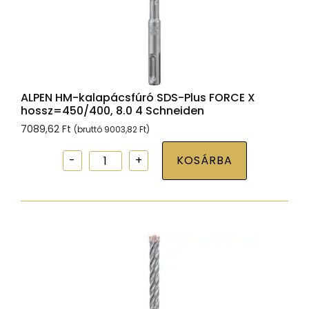
ALPEN HM-kalapácsfúró SDS-Plus FORCE X
hossz=450/400, 8.0 4 Schneiden
7089,62
Ft
(bruttó
9003,82
Ft
)
ALPEN
KOSÁRBA
HM-
kalapácsfúró
SDS-
Plus
FORCE
X
hossz=450/400,
8.0
4