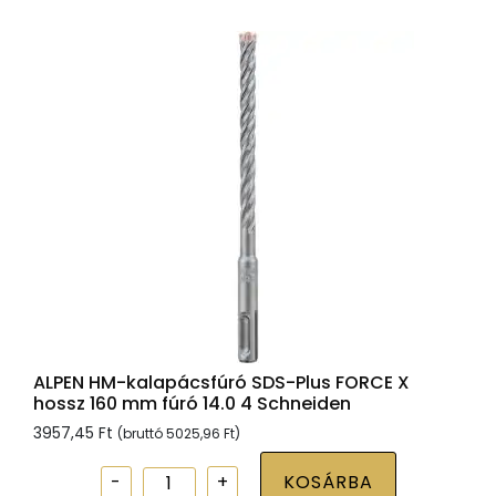
Plus
FORCE
X
hossz
160
mm
fúró
15.0
4
Schneiden
mennyiség
ALPEN HM-kalapácsfúró SDS-Plus FORCE X
hossz 160 mm fúró 14.0 4 Schneiden
3957,45
Ft
(bruttó
5025,96
Ft
)
ALPEN
KOSÁRBA