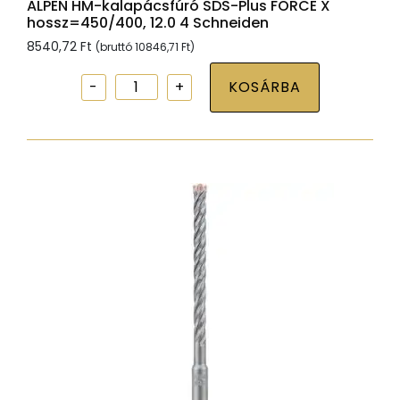
ALPEN HM-kalapácsfúró SDS-Plus FORCE X
hossz=450/400, 12.0 4 Schneiden
8540,72
Ft
(bruttó
10846,71
Ft
)
ALPEN
KOSÁRBA
HM-
kalapácsfúró
SDS-
Plus
FORCE
X
hossz=450/400,
12.0
4
Schneiden
mennyiség