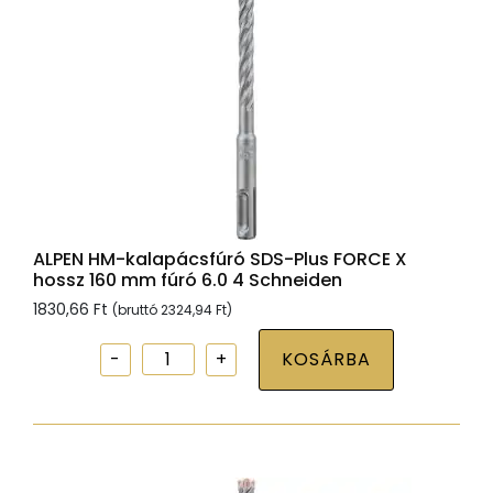
mm
fúró
6.5
4
Schneiden
mennyiség
ALPEN HM-kalapácsfúró SDS-Plus FORCE X
hossz 160 mm fúró 6.0 4 Schneiden
1830,66
Ft
(bruttó
2324,94
Ft
)
ALPEN
KOSÁRBA
HM-
kalapácsfúró
SDS-
Plus
FORCE