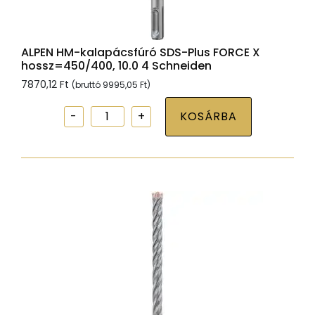
ALPEN HM-kalapácsfúró SDS-Plus FORCE X
hossz=450/400, 10.0 4 Schneiden
7870,12
Ft
(bruttó
9995,05
Ft
)
ALPEN
KOSÁRBA
HM-
kalapácsfúró
SDS-
Plus
FORCE
X
hossz=450/400,
10.0
4
Schneiden
mennyiség