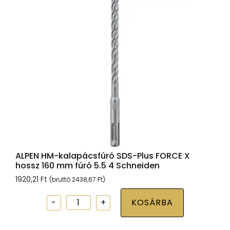
X
hossz
160
mm
fúró
6.0
4
Schneiden
mennyiség
ALPEN HM-kalapácsfúró SDS-Plus FORCE X
hossz 160 mm fúró 5.5 4 Schneiden
1920,21
Ft
(bruttó
2438,67
Ft
)
ALPEN
KOSÁRBA
HM-
kalapácsfúró