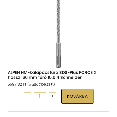
hossz
160
mm
fúró
16.0
4
Schneiden
mennyiség
ALPEN HM-kalapácsfúró SDS-Plus FORCE X
hossz 160 mm fúró 15.0 4 Schneiden
5597,82
Ft
(bruttó
7109,23
Ft
)
ALPEN
KOSÁRBA
HM-
kalapácsfúró
SDS-